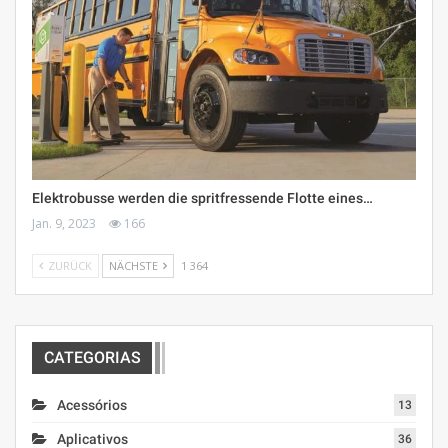
Elektrobusse werden die spritfressende Flotte eines…
Jan. 9, 2023
166
ZURÜCK
NÄCHSTE
1 364
CATEGORIAS
Acessórios
13
Aplicativos
36