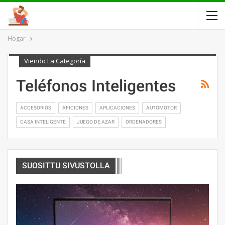
Hogar
Viendo La Categoría
Teléfonos Inteligentes
ACCESORIOS
AFICIONES
APLICACIONES
AUTOMOTOR
CASA INTELIGENTE
JUEGO DE AZAR
ORDENADORES
SUOSITTU SIVUSTOLLA