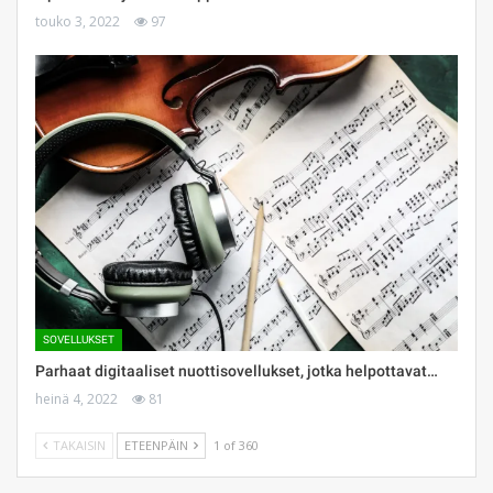
touko 3, 2022
97
SOVELLUKSET
Parhaat digitaaliset nuottisovellukset, jotka helpottavat…
heinä 4, 2022
81
TAKAISIN
ETEENPÄIN
1 of 360