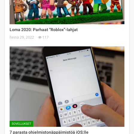
Loma 2020: Parhaat ”Roblox”-lahjat
heinä 29, 2022
117
SOVELLUKSET
7 parasta ohjelmistonäppäimistöä iOS:lle