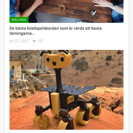
SPELANDE
De bästa brädspelsborden som är värda att kasta
tärningarna…
jul 15, 2022
103