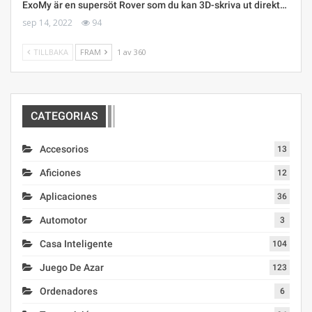
ExoMy är en supersöt Rover som du kan 3D-skriva ut direkt…
sep 14, 2022
94
TILLBAKA
FRAM
1 av 360
CATEGORIAS
Accesorios
13
Aficiones
12
Aplicaciones
36
Automotor
3
Casa Inteligente
104
Juego De Azar
123
Ordenadores
6