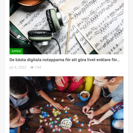
APPAR
De bästa digitala notapparna för att göra livet enklare för…
jul 4, 2022
144