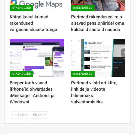
RAKENDUSED
RAKENDUSED
Kõige kasulikumad
Parimad rakendused, mis
rakendused
aitavad pensionäridel oma
võrguühenduseta toega
kuldseid aastaid nautida
RAKENDUSED
RAKENDUSED
Beeper toob vanad
Parimad viisid artiklite,
iPhone’id ohverdades
linkide ja videote
iMessage’i Androidi ja
hilisemaks
Windowsi
salvestamiseks
EELMINE
EDASI