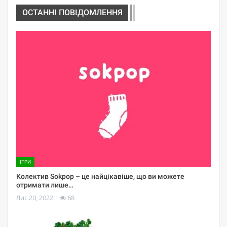
ОСТАННІ ПОВІДОМЛЕННЯ
ІГРИ
Колектив Sokpop – це найцікавіше, що ви можете
отримати лише…
Лис 20, 2022
68