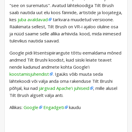
"see on surematus". Avatud lähtekoodiga Tilt Brush
saab nautida uut elu koos fännide, artistide ja loojatega,
kes
juba avaldavad
tarkvara muudetud versioone.
Rääkimata sellest, Tilt Brush on VR-i ajaloo oluline osa
ja nüüd saame selle allika arhiivida. kood, mida inimesed
tulevikus nautida saavad.
Google pidi litsentsipiirangute tõttu eemaldama mõned
andmed Tilt Brushi koodist, kuid siiski leiate teavet
nende kadunud andmete kohta Google’i
koostamisjuhendist
. Igaüks võib muuta seda
lähtekoodi või välja anda oma rakenduse Tilt Brushi
põhjal, kui nad
järgivad Apache’i juhiseid
, mille alusel
Tilt Brush algselt välja anti.
Allikas:
Google
Engadgeti
kaudu