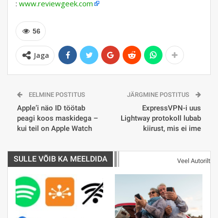
:
www.reviewgeek.com
56
Jaga
EELMINE POSTITUS
JÄRGMINE POSTITUS
Apple’i näo ID töötab
ExpressVPN-i uus
peagi koos maskidega –
Lightway protokoll lubab
kui teil on Apple Watch
kiirust, mis ei ime
SULLE VÕIB KA MEELDIDA
Veel Autorilt