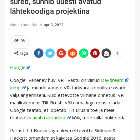
sureb, sünnib uuesti avatud
lähtekoodiga projektina
Viimati uuendatud
apr 3, 2022
56
Jaga
Google
Google’i vähenev huvi VR-i vastu on viinud
Daydreami
,
Jumpi
ja muude varase VR-tarkvara ikooniliste osade
väljalangemiseni. Kuid ettevõtte viimane õnnetus, VR-
maalirakendus Tilt Brush, võib oma lugu edasi elada.
Google teatab, et lõpetab Tilt Brushi toe ja meie
üllatuseks
avab rakenduse
kõik, mille kallal nokitseda.
Pärast Tilt Brushi taga oleva ettevõtte Skillman &
Hackett omandamist käivitas Google 2016. aastal