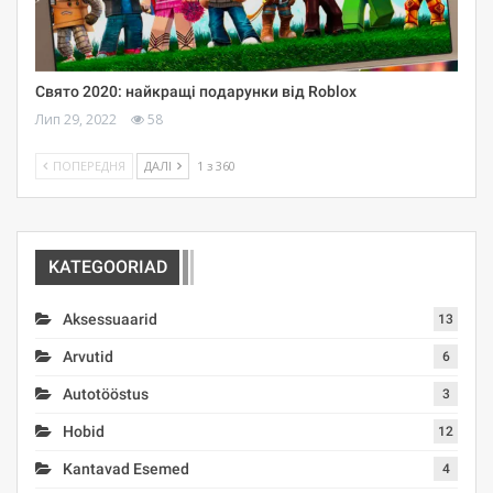
Свято 2020: найкращі подарунки від Roblox
Лип 29, 2022
58
ПОПЕРЕДНЯ
ДАЛІ
1 з 360
KATEGOORIAD
Aksessuaarid
13
Arvutid
6
Autotööstus
3
Hobid
12
Kantavad Esemed
4