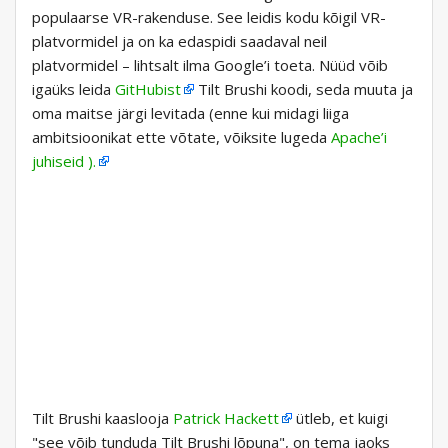
populaarse VR-rakenduse. See leidis kodu kõigil VR-
platvormidel ja on ka edaspidi saadaval neil
platvormidel – lihtsalt ilma Google’i toeta. Nüüd võib
igaüks leida
GitHubist
Tilt Brushi koodi, seda muuta ja
oma maitse järgi levitada (enne kui midagi liiga
ambitsioonikat ette võtate, võiksite lugeda
Apache’i
juhiseid ).
Tilt Brushi kaaslooja
Patrick Hackett
ütleb, et kuigi
"see võib tunduda Tilt Brushi lõpuna", on tema jaoks