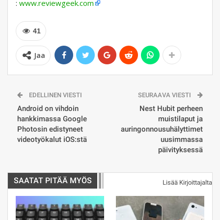
:
www.reviewgeek.com
41
Jaa
EDELLINEN VIESTI
SEURAAVA VIESTI
Android on vihdoin
Nest Hubit perheen
hankkimassa Google
muistilaput ja
Photosin edistyneet
auringonnousuhälyttimet
videotyökalut iOS:stä
uusimmassa
päivityksessä
SAATAT PITÄÄ MYÖS
Lisää Kirjoittajalta