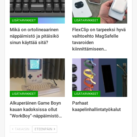
LISÄTARVIKKEET
LISÄTARVIKKEET
Mikä on ortolineaarinen
FlexClip on tarpeeksi hyvä
näppäimistö ja pitäisikö
vaihtoehto MagSafelle
sinun käyttää sitä?
tavaroiden
kiinnittämiseen…
LISÄTARVIKKEET
LISÄTARVIKKEET
Alkuperäinen Game Boyn
Parhaat
kauan kadoksissa ollut
kaapelinhallintatyökalut
”WorkBoy”-näppäimistö…
TAKAISIN
ETEENPÄIN