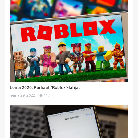
Loma 2020: Parhaat ”Roblox”-lahjat
heinä 29, 2022
117