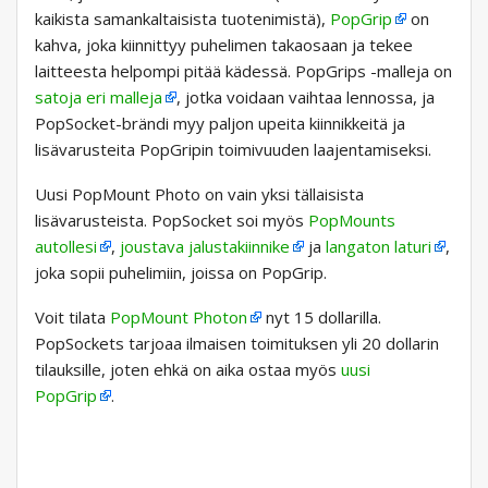
kaikista samankaltaisista tuotenimistä),
PopGrip
on
kahva, joka kiinnittyy puhelimen takaosaan ja tekee
laitteesta helpompi pitää kädessä. PopGrips -malleja on
satoja eri malleja
, jotka voidaan vaihtaa lennossa, ja
PopSocket-brändi myy paljon upeita kiinnikkeitä ja
lisävarusteita PopGripin toimivuuden laajentamiseksi.
Uusi PopMount Photo on vain yksi tällaisista
lisävarusteista. PopSocket soi myös
PopMounts
autollesi
,
joustava jalustakiinnike
ja
langaton laturi
,
joka sopii puhelimiin, joissa on PopGrip.
Voit tilata
PopMount Photon
nyt 15 dollarilla.
PopSockets tarjoaa ilmaisen toimituksen yli 20 dollarin
tilauksille, joten ehkä on aika ostaa myös
uusi
PopGrip
.