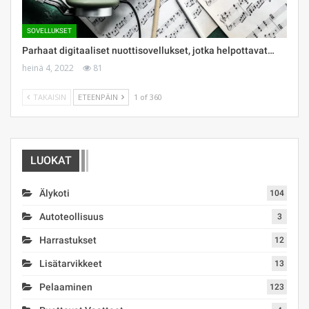
SOVELLUKSET
Parhaat digitaaliset nuottisovellukset, jotka helpottavat…
heinä 4, 2022
81
TAKAISIN
ETEENPÄIN
1 of 360
LUOKAT
Älykoti
104
Autoteollisuus
3
Harrastukset
12
Lisätarvikkeet
13
Pelaaminen
123