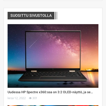
SUOSITTU SIVUSTOLLA
Uudessa HP Spectre x360:ssa on 3:2 OLED-näyttö, ja se…
kesä 12, 2022
301