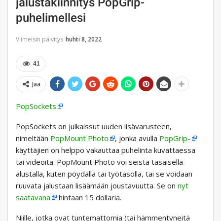
jalustakiinnitys PopGrip-
puhelimellesi
Viimeisin päivitys
huhti 8, 2022
41
Jaa
PopSockets
PopSockets on julkaissut uuden lisävarusteen,
nimeltään
PopMount Photo
, jonka avulla
PopGrip-
käyttäjien on helppo vakauttaa puhelinta kuvattaessa
tai videoita. PopMount Photo voi seistä tasaisella
alustalla, kuten pöydällä tai työtasolla, tai se voidaan
ruuvata jalustaan ​​lisäämään joustavuutta. Se on
nyt
saatavana
hintaan 15 dollaria.
Niille, jotka ovat tuntemattomia (tai hämmentyneitä