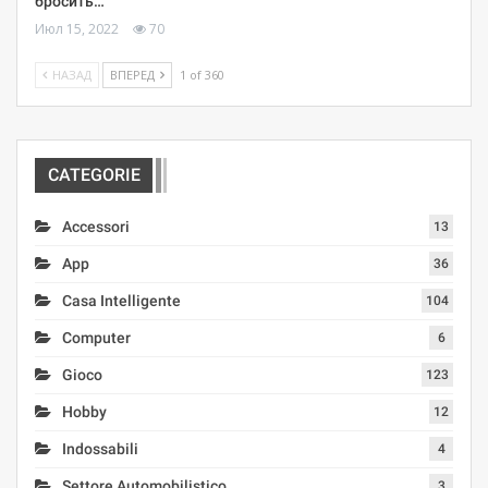
бросить…
Июл 15, 2022
70
НАЗАД
ВПЕРЕД
1 of 360
CATEGORIE
Accessori
13
App
36
Casa Intelligente
104
Computer
6
Gioco
123
Hobby
12
Indossabili
4
Settore Automobilistico
3