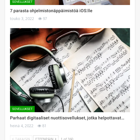
SOVELLUKSET
7 parasta ohjelmistonäppäimistöä iOS:lle
touko 3, 2022
97
SOVELLUKSET
Parhaat digitaaliset nuottisovellukset, jotka helpottavat…
heinä 4, 2022
81
TAKAISIN
ETEENPÄIN
1 of 360