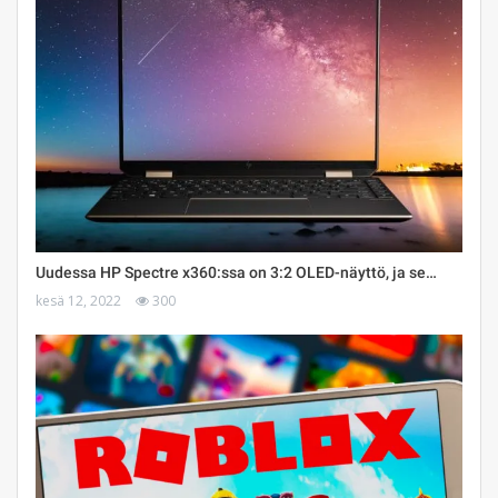
Uudessa HP Spectre x360:ssa on 3:2 OLED-näyttö, ja se…
kesä 12, 2022
300