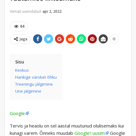
Viimati uuendatud
apr 2, 2022
64
Jaga
Sisu
Keskus
Hankige värsket õhku
Treeningu jälgimine
Une jälgimine
Google
Tervis ja heaolu on sel aastal muutunud olulisemaks kui
kunagi varem. Õnneks muudab
Google’i uusim
Google