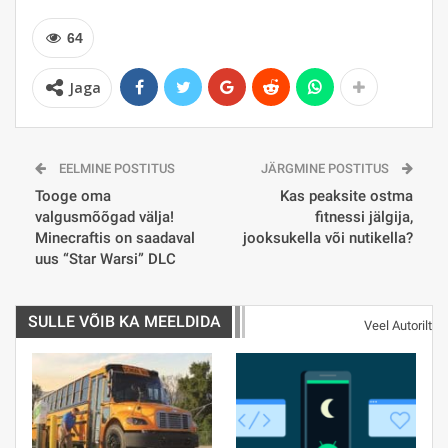
64
Jaga
EELMINE POSTITUS
JÄRGMINE POSTITUS
Tooge oma
Kas peaksite ostma
valgusmõõgad välja!
fitnessi jälgija,
Minecraftis on saadaval
jooksukella või nutikella?
uus “Star Warsi” DLC
SULLE VÕIB KA MEELDIDA
Veel Autorilt