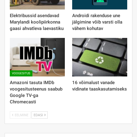
Elektribussid asendavad
Androidi rakenduse une
Marylandi koolipiirkonna
jälgimine võib varsti olla
gaasi ahvatleva laevastiku
vähem kohutav
VOOGESITUS
Amazoni tasuta IMDb
16 võimalust vanade
voogesitusteenus saabub
vidinate taaskasutamiseks
Google TV-ga
Chromecasti
EELMINE
EDASI