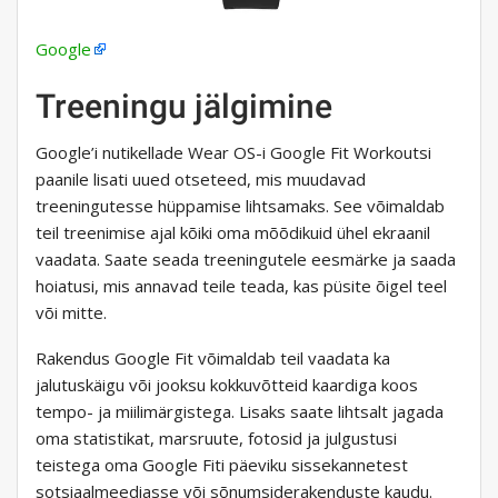
Google
Treeningu jälgimine
Google’i nutikellade Wear OS-i Google Fit Workoutsi
paanile lisati uued otseteed, mis muudavad
treeningutesse hüppamise lihtsamaks. See võimaldab
teil treenimise ajal kõiki oma mõõdikuid ühel ekraanil
vaadata. Saate seada treeningutele eesmärke ja saada
hoiatusi, mis annavad teile teada, kas püsite õigel teel
või mitte.
Rakendus Google Fit võimaldab teil vaadata ka
jalutuskäigu või jooksu kokkuvõtteid kaardiga koos
tempo- ja miilimärgistega. Lisaks saate lihtsalt jagada
oma statistikat, marsruute, fotosid ja julgustusi
teistega oma Google Fiti päeviku sissekannetest
sotsiaalmeediasse või sõnumsiderakenduste kaudu.