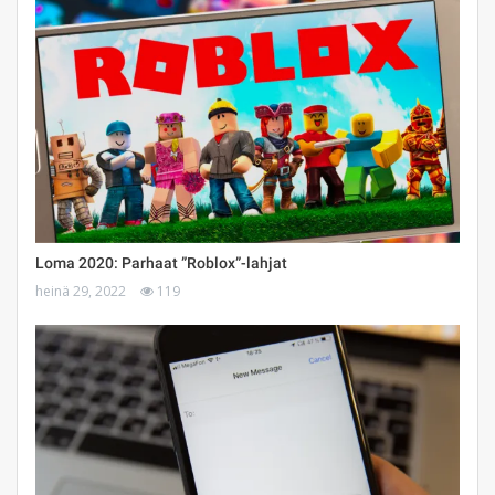
Loma 2020: Parhaat ”Roblox”-lahjat
heinä 29, 2022
119