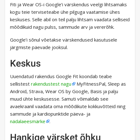
Fiti ja Wear OS-i Google’i värskendus veelgi lihtsamaks
kogu teie terviseteabe ühe pilguga vaatamise ühes
keskuses. Selle abil on teil palju lihtsam vaadata selliseid
mõõdikuid nagu pulss, sammude arv ja vererõhk.
Google’i sõnul võetakse värskendused kasutusele
järgmiste päevade jooksul.
Keskus
Uuendatud rakendus Google Fit koondab teabe
sellistest
rakendustest nagu
MyFitnessPal, Sleep as
Android, Strava, Wear OS by Google, Basis ja palju
muud ühte keskusesse. Samuti võimaldab see
avaekraanil vaadata oma mõõdikute kokkuvõtteid ning
sammude ja kardiopunktide päeva- ja
nädalaeesmärke
.
Hankige värsket õhku