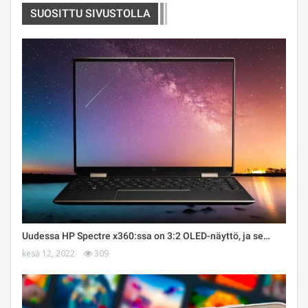
SUOSITTU SIVUSTOLLA
Uudessa HP Spectre x360:ssa on 3:2 OLED-näyttö, ja se…
kesä 12, 2022
309