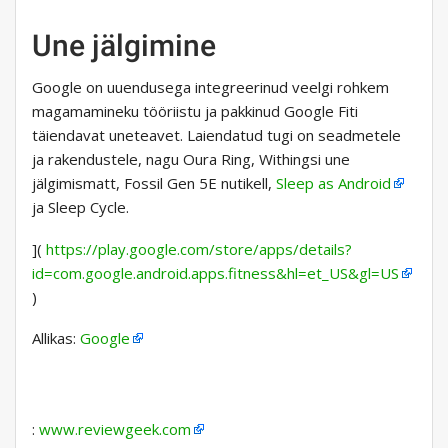
Une jälgimine
Google on uuendusega integreerinud veelgi rohkem
magamamineku tööriistu ja pakkinud Google Fiti
täiendavat uneteavet. Laiendatud tugi on seadmetele
ja rakendustele, nagu Oura Ring, Withingsi une
jälgimismatt, Fossil Gen 5E nutikell,
Sleep as Android
ja Sleep Cycle.
](
https://play.google.com/store/apps/details?
id=com.google.android.apps.fitness&hl=et_US&gl=US
)
Allikas:
Google
:
www.reviewgeek.com