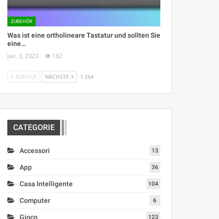
ZUBEHÖR
Was ist eine ortholineare Tastatur und sollten Sie
eine…
Jan. 3, 2023
162
ZURÜCK
NÄCHSTE
1 364
CATEGORIE
Accessori
13
App
36
Casa Intelligente
104
Computer
6
Gioco
123