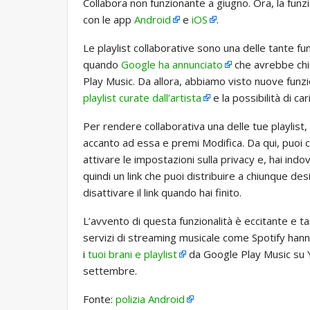
Collabora non funzionante a giugno. Ora, la funzi
con le app
Android
e
iOS
.
Le playlist collaborative sono una delle tante fu
quando
Google ha annunciato
che avrebbe chiu
Play Music. Da allora, abbiamo visto nuove funz
playlist curate dall’artista
e la possibilità di ca
Per rendere collaborativa una delle tue playlist
accanto ad essa e premi Modifica. Da qui, puoi c
attivare le impostazioni sulla privacy e, hai ind
quindi un link che puoi distribuire a chiunque des
disattivare il link quando hai finito.
L’avvento di questa funzionalità è eccitante e ta
servizi di streaming musicale come Spotify han
i
tuoi brani e playlist
da Google Play Music su Yo
settembre.
Fonte:
polizia Android