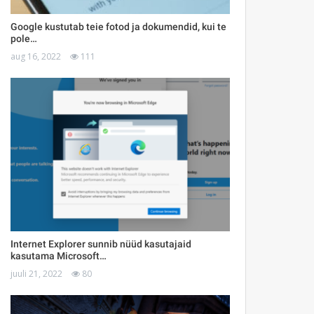
Google kustutab teie fotod ja dokumendid, kui te
pole…
aug 16, 2022
111
Internet Explorer sunnib nüüd kasutajaid
kasutama Microsoft…
juuli 21, 2022
80