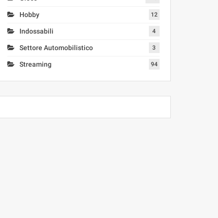
Hobby
12
Indossabili
4
Settore Automobilistico
3
Streaming
94