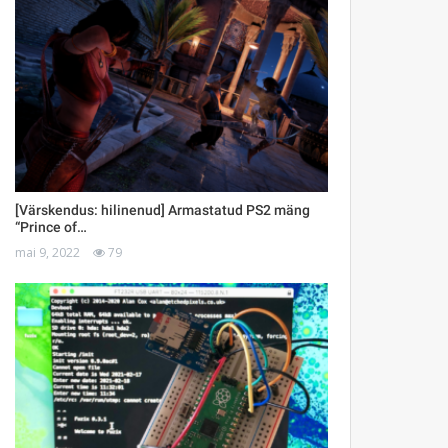
[Värskendus: hilinenud] Armastatud PS2 mäng
“Prince of…
mai 9, 2022
79