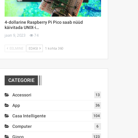
4-dollarine Raspberry Pi Pico saab nüüd
käivitada UNIX-i…
jaan 9, 2023
74
EELMINE
EDASI
1 kohta 360
CATEGORIE
Accessori
13
App
36
Casa Intelligente
104
Computer
6
Gioco
123