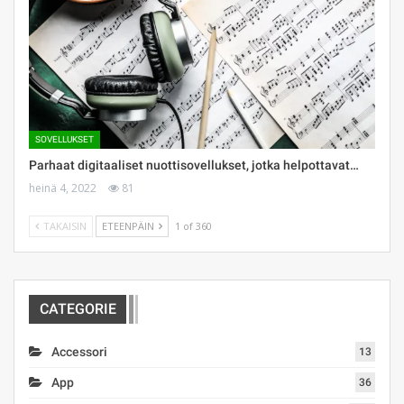
SOVELLUKSET
Parhaat digitaaliset nuottisovellukset, jotka helpottavat…
heinä 4, 2022
81
TAKAISIN
ETEENPÄIN
1 of 360
CATEGORIE
Accessori
13
App
36