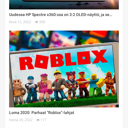
Uudessa HP Spectre x360:ssa on 3:2 OLED-näyttö, ja se…
kesä 12, 2022
300
Loma 2020: Parhaat ”Roblox”-lahjat
heinä 29, 2022
117