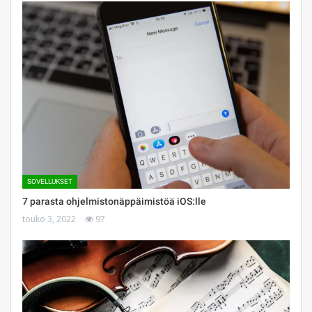
SOVELLUKSET
7 parasta ohjelmistonäppäimistöä iOS:lle
touko 3, 2022
97