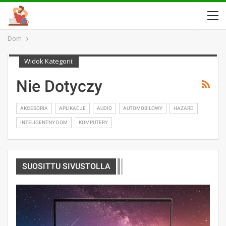
Dom
Widok Kategorii:
Nie Dotyczy
AKCESORIA
APLIKACJE
AUDIO
AUTOMOBILOWY
HAZARD
INTELIGENTNY DOM
KOMPUTERY
SUOSITTU SIVUSTOLLA