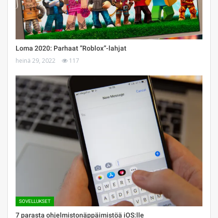
Loma 2020: Parhaat ”Roblox”-lahjat
heinä 29, 2022
117
SOVELLUKSET
7 parasta ohjelmistonäppäimistöä iOS:lle