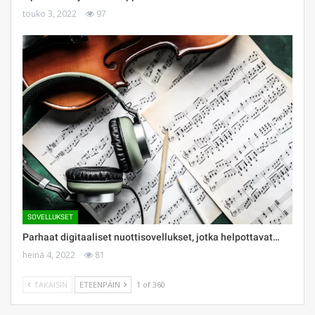
touko 3, 2022
97
SOVELLUKSET
Parhaat digitaaliset nuottisovellukset, jotka helpottavat…
heinä 4, 2022
81
TAKAISIN
ETEENPÄIN
1 of 360