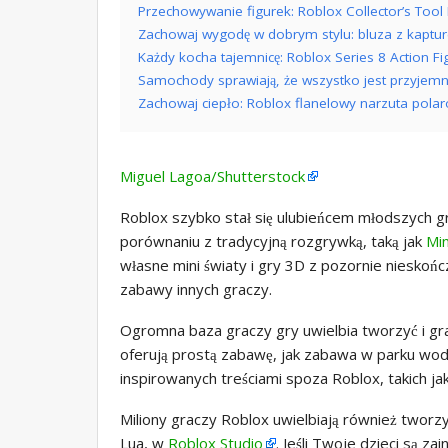
Przechowywanie figurek: Roblox Collector’s Tool
Zachowaj wygodę w dobrym stylu: bluza z kaptu
Każdy kocha tajemnicę: Roblox Series 8 Action F
Samochody sprawiają, że wszystko jest przyjemn
Zachowaj ciepło: Roblox flanelowy narzuta pola
Miguel Lagoa/Shutterstock
Roblox szybko stał się ulubieńcem młodszych gr
porównaniu z tradycyjną rozgrywką, taką jak
Min
własne mini światy i gry 3D z pozornie nieskoń
zabawy innych graczy.
Ogromna baza graczy gry uwielbia tworzyć i gr
oferują prostą zabawę, jak zabawa w parku wod
inspirowanych treściami spoza Roblox, takich ja
Miliony graczy Roblox uwielbiają również twor
Lua, w
Roblox Studio
. Jeśli Twoje dzieci są 