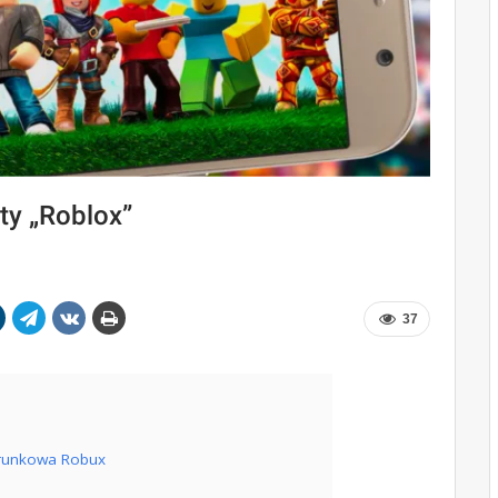
ty „Roblox”
37
darunkowa Robux