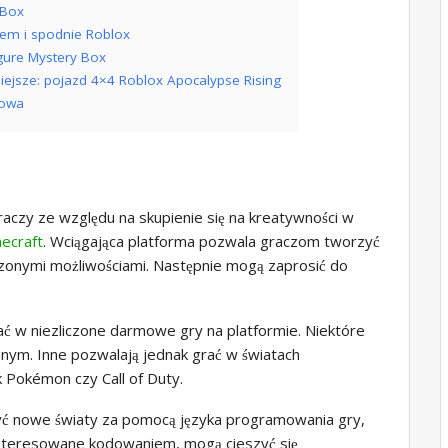
 Box
rem i spodnie Roblox
igure Mystery Box
iejsze: pojazd 4×4 Roblox Apocalypse Rising
rowa
aczy ze względu na skupienie się na kreatywności w
ecraft
. Wciągająca platforma pozwala graczom tworzyć
czonymi możliwościami. Następnie mogą zaprosić do
ać w niezliczone darmowe gry na platformie. Niektóre
nym. Inne pozwalają jednak grać w światach
k Pokémon czy Call of Duty.
zyć nowe światy za pomocą języka programowania gry,
zainteresowane kodowaniem, mogą cieszyć się