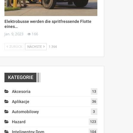
Elektrobusse werden die spritfressende Flotte
eines…
Jan. 9, 2023
166
ZURÜCK
NÄCHSTE
1 364
KATEGORIE
Akcesoria
13
Aplikacje
36
Automobilowy
3
Hazard
123
Inteligentny Dom
104