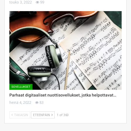
touko 3, 2022
99
SOVELLUKSET
Parhaat digitaaliset nuottisovellukset, jotka helpottavat…
heinä 4, 2022
83
TAKAISIN
ETEENPÄIN
1 of 360