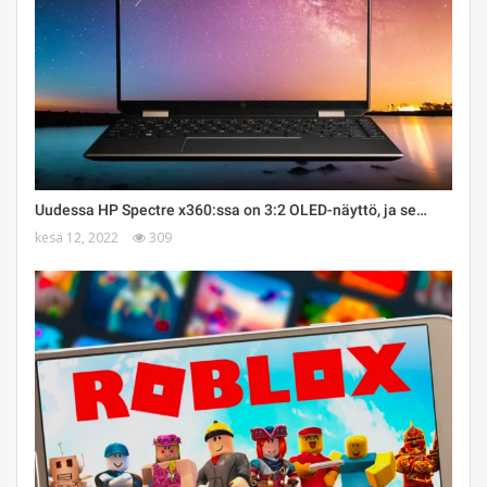
Uudessa HP Spectre x360:ssa on 3:2 OLED-näyttö, ja se…
kesä 12, 2022
309