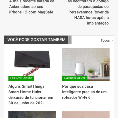
A mais recente bateria da
Fãs decifraram o código
Anker adere ao seu
de paraquedas do
iPhone 12 com MagSafe
Perseverance Rover da
NASA horas após a
implantação
VOCÊ PODE GOSTAR TAMBÉM
Todos
LAR INTELIGENTE
LAR INTELIGENTE
Alguns SmartThings
Por que sua casa
Smart Home Hubs
inteligente precisa de um
deixarão de funcionar em
roteador Wi-Fi 6
30 de junho de 2021