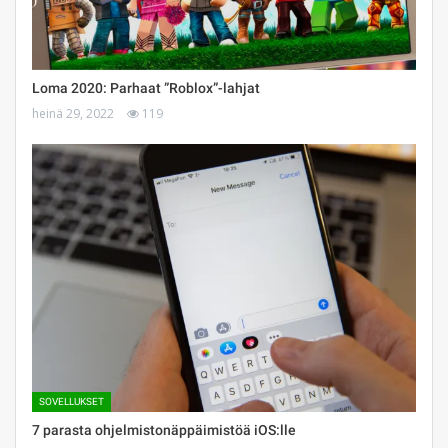
Loma 2020: Parhaat ”Roblox”-lahjat
heinä 29, 2022
119
SOVELLUKSET
7 parasta ohjelmistonäppäimistöä iOS:lle