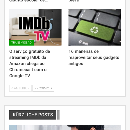
distrito escolar de…
breve
TRANSMISSÃO
O serviço gratuito de
16 maneiras de
streaming IMDb da
reaproveitar seus gadgets
Amazon chega ao
antigos
Chromecast com o
Google TV
ANTERIOR
PRÓXIMO
KÜRZLICHE POSTS