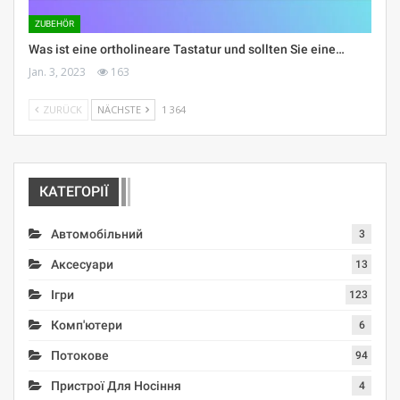
ZUBEHÖR
Was ist eine ortholineare Tastatur und sollten Sie eine…
Jan. 3, 2023
163
ZURÜCK
NÄCHSTE
1 364
КАТЕГОРІЇ
Автомобільний
3
Аксесуари
13
Ігри
123
Комп'ютери
6
Потокове
94
Пристрої Для Носіння
4