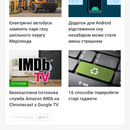
Електричні автобуси
Додаток для Android
замінять парк газу
відстеження сну
шкільного округу
незабаром може стати
Меріленда
менш страшним
ПОТОКОВЕ
Безкоштовна потокова
16 способів переробити
служба Amazon IMDb на
старі гаджети
Chromecast з Google TV
ПОПЕРЕДНЯ
ДАЛІ