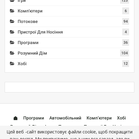
Ігри
123
Комп'ютери
6
Потокове
94
Пристрої Для Носіння
4
Програми
36
Розумний Дім
104
Хобі
12
Програми
Автомобільний
Комп’ютери
Хобі
Розумний Дім
Ігри
Потокове
Пристрої Для Носіння
Цей веб -сайт використовує файли cookie, щоб покращити
Аксесуари
ваш досвід. Ми припустимо, що з цим все гаразд, але ви