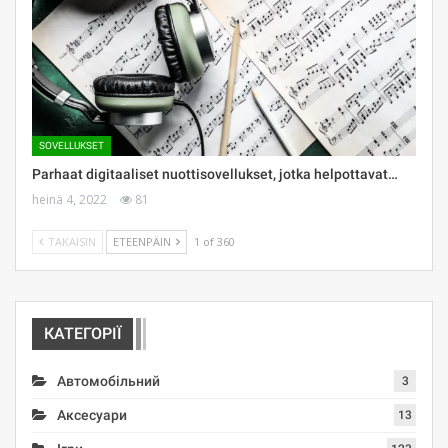
SOVELLUKSET
Parhaat digitaaliset nuottisovellukset, jotka helpottavat…
heinä 4, 2022
81
TAKAISIN
ETEENPÄIN
1 of 360
КАТЕГОРІЇ
Автомобільний
3
Аксесуари
13