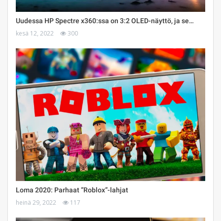
Uudessa HP Spectre x360:ssa on 3:2 OLED-näyttö, ja se…
kesä 12, 2022
300
Loma 2020: Parhaat ”Roblox”-lahjat
heinä 29, 2022
117