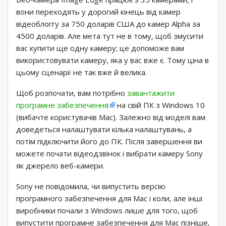
вони переходять у дорогий кінець від камер
відеоблоггу за 750 доларів США до камер Alpha за
4500 доларів. Але мета тут не в тому, щоб змусити
вас купити ще одну камеру; це допоможе вам
використовувати камеру, яка у вас вже є. Тому ціна в
цьому сценарії не так вже й велика.
Щоб розпочати, вам потрібно
завантажити
програмне забезпечення
на свій ПК з Windows 10
(вибачте користувачів Mac). Залежно від моделі вам
доведеться налаштувати кілька налаштувань, а
потім підключити його до ПК. Після завершення ви
можете почати відеодзвінок і вибрати камеру Sony
як джерело веб-камери.
Sony не повідомила, чи випустить версію
програмного забезпечення для Mac і коли, але інші
виробники почали з Windows лише для того, щоб
випустити програмне забезпечення для Mac пізніше,