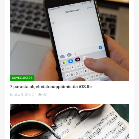
SOVELLUKSET
7 parasta ohjelmistonäppäimistöä iOS:lle
touko 3, 2022
97