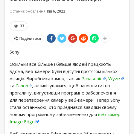
Останнє оновлення
Кві 6, 2022
33
Поділитися
Sony
Оскільки все більше і більше людей працюють
вдома, веб-камери були відсутні протягом кількох
місяців. Виробники камер, такі як
Panasonic
,
Wyze
та
Canon
, активізувалися, щоб заповнити цю
прогалину, випустивши програмне забезпечення
для перетворення камер у веб-камери. Тепер Sony
стала останньою, хто приєднався завдяки своєму
новому програмному забезпеченню для
веб-камер
Image Edge
.
Веб-камера Image Edge працює з 35 камерами, і