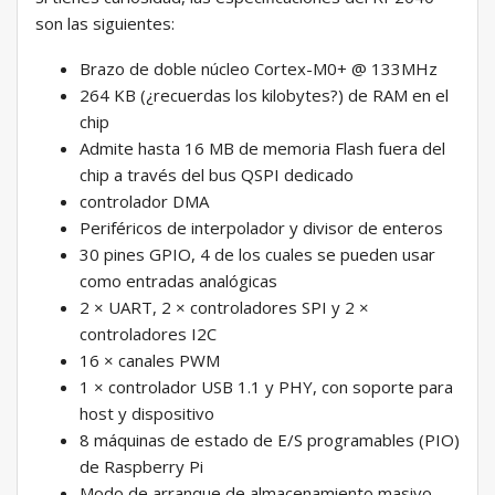
son las siguientes:
Brazo de doble núcleo Cortex-M0+ @ 133MHz
264 KB (¿recuerdas los kilobytes?) de RAM en el
chip
Admite hasta 16 MB de memoria Flash fuera del
chip a través del bus QSPI dedicado
controlador DMA
Periféricos de interpolador y divisor de enteros
30 pines GPIO, 4 de los cuales se pueden usar
como entradas analógicas
2 × UART, 2 × controladores SPI y 2 ×
controladores I2C
16 × canales PWM
1 × controlador USB 1.1 y PHY, con soporte para
host y dispositivo
8 máquinas de estado de E/S programables (PIO)
de Raspberry Pi
Modo de arranque de almacenamiento masivo