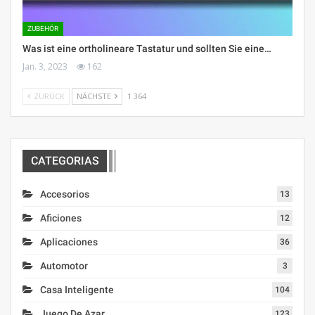
ZUBEHÖR
Was ist eine ortholineare Tastatur und sollten Sie eine…
Jan. 3, 2023
162
ZURÜCK
NÄCHSTE
1 364
CATEGORIAS
Accesorios
13
Aficiones
12
Aplicaciones
36
Automotor
3
Casa Inteligente
104
Juego De Azar
123