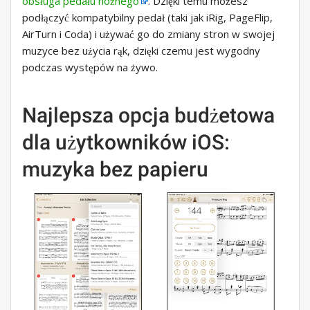
obsługa pedału nożnego
. Dzięki temu możesz
podłączyć kompatybilny pedał (taki jak iRig, PageFlip,
AirTurn i Coda) i używać go do zmiany stron w swojej
muzyce bez użycia rąk, dzięki czemu jest wygodny
podczas występów na żywo.
Najlepsza opcja budżetowa
dla użytkowników iOS:
muzyka bez papieru