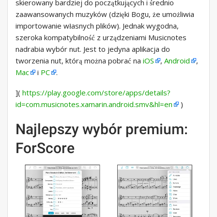
skierowany bardziej do początkujących i średnio
zaawansowanych muzyków (dzięki Bogu, że umożliwia
importowanie własnych plików). Jednak wygodna,
szeroka kompatybilność z urządzeniami Musicnotes
nadrabia wybór nut. Jest to jedyna aplikacja do
tworzenia nut, którą można pobrać na
iOS
,
Android
,
Mac
i
PC
.
](
https://play.google.com/store/apps/details?
id=com.musicnotes.xamarin.android.smv&hl=en
)
Najlepszy wybór premium:
ForScore