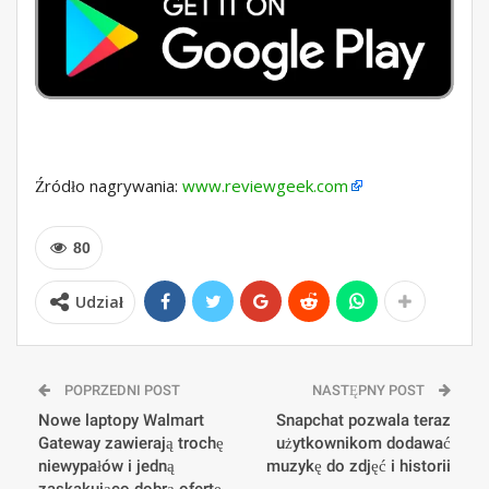
Źródło nagrywania:
www.reviewgeek.com
80
Udział
POPRZEDNI POST
NASTĘPNY POST
Nowe laptopy Walmart
Snapchat pozwala teraz
Gateway zawierają trochę
użytkownikom dodawać
niewypałów i jedną
muzykę do zdjęć i historii
zaskakująco dobrą ofertę