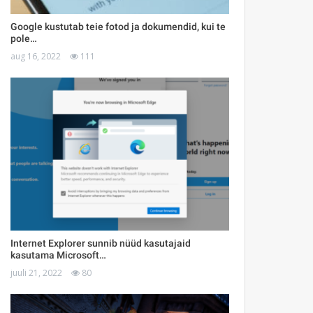
Google kustutab teie fotod ja dokumendid, kui te
pole…
aug 16, 2022
111
Internet Explorer sunnib nüüd kasutajaid
kasutama Microsoft…
juuli 21, 2022
80