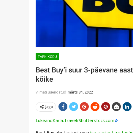
TARK KODU
Best Buy’i suur 3-päevane a
kõike
Viimati uuendatud
märts 31, 2022
Jaga
LukeandKarla.Travel/Shutterstock.com
Best Buy alustas just oma
iga-aastast aastapäe