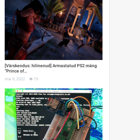
[Värskendus: hilinenud] Armastatud PS2 mäng
“Prince of…
mai 9, 2022
79