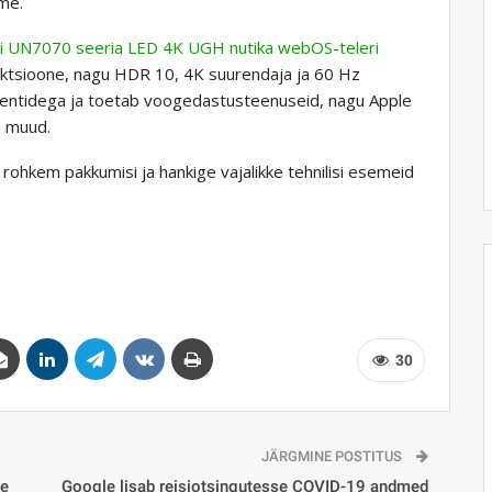
me.
ssi UN7070 seeria LED 4K UGH nutika webOS-teleri
 funktsioone, nagu HDR 10, 4K suurendaja ja 60 Hz
tentidega ja toetab voogedastusteenuseid, nagu Apple
u muud.
 rohkem pakkumisi ja hankige vajalikke tehnilisi esemeid
30
JÄRGMINE POSTITUS
se
Google lisab reisiotsingutesse COVID-19 andmed