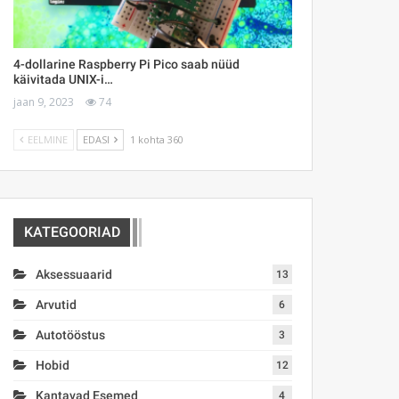
4-dollarine Raspberry Pi Pico saab nüüd
käivitada UNIX-i…
jaan 9, 2023
74
EELMINE
EDASI
1 kohta 360
KATEGOORIAD
Aksessuaarid
13
Arvutid
6
Autotööstus
3
Hobid
12
Kantavad Esemed
4