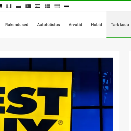
Rakendused
Autotööstus
Arvutid
Hobid
Tark kodu