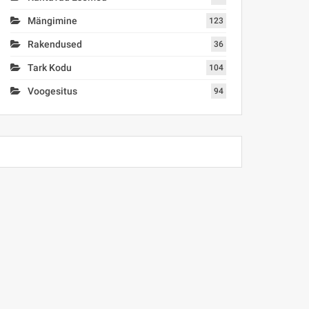
Mängimine
123
Rakendused
36
Tark Kodu
104
Voogesitus
94