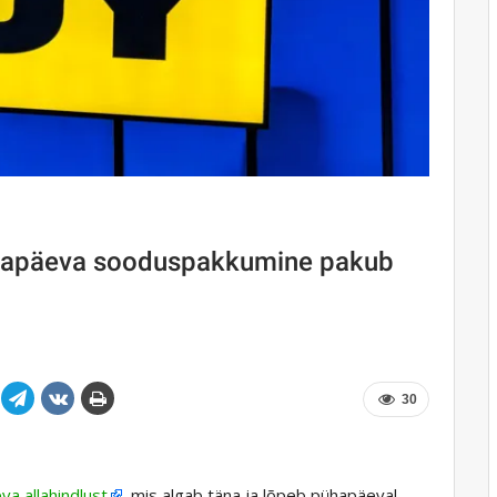
astapäeva sooduspakkumine pakub
30
va allahindlust
, mis algab täna ja lõpeb pühapäeval.