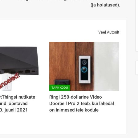
(ja hoiatused).
Veel Autorilt
TARK KODU
Thingsi nutikate
Ringi 250-dollarine Video
rid lõpetavad
Doorbell Pro 2 teab, kui lähedal
0. juunil 2021
on inimesed teie kodule