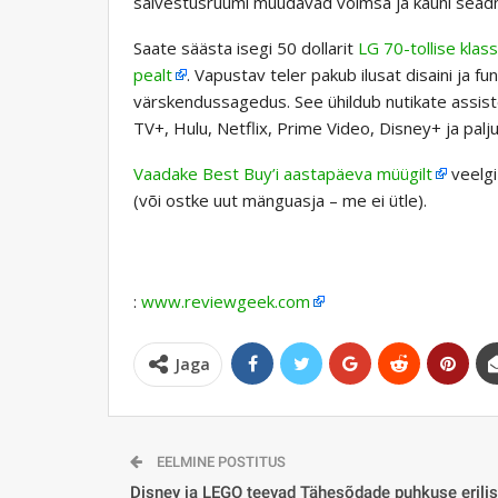
salvestusruumi muudavad võimsa ja kauni sead
Saate säästa isegi 50 dollarit
LG 70-tollise kla
pealt
. Vapustav teler pakub ilusat disaini ja
värskendussagedus. See ühildub nutikate assis
TV+, Hulu, Netflix, Prime Video, Disney+ ja palj
Vaadake Best Buy’i aastapäeva müügilt
veelgi
(või ostke uut mänguasja – me ei ütle).
:
www.reviewgeek.com
Jaga
EELMINE POSTITUS
Disney ja LEGO teevad Tähesõdade puhkuse erili