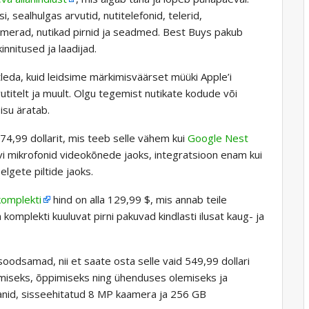
 sealhulgas arvutid, nutitelefonid, telerid,
merad, nutikad pirnid ja seadmed. Best Buys pakub
kinnitused ja laadijad.
tleda, kuid leidsime märkimisväärset müüki Apple’i
vutitelt ja muult. Olgu tegemist nutikate kodude või
isu äratab.
74,99 dollarit, mis teeb selle vähem kui
Google Nest
vi mikrofonid videokõnede jaoks, integratsioon enam kui
lgete piltide jaoks.
komplekti
hind on alla 129,99 $, mis annab teile
omplekti kuuluvat pirni pakuvad kindlasti ilusat kaug- ja
odsamad, nii et saate osta selle vaid 549,99 dollari
emiseks, õppimiseks ning ühenduses olemiseks ja
anid, sisseehitatud 8 MP kaamera ja 256 GB