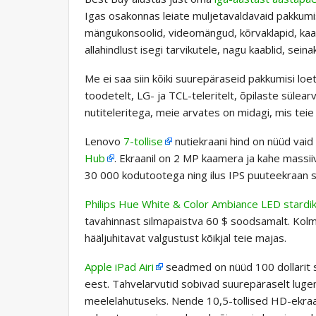
Igas osakonnas leiate muljetavaldavaid pakkumisi,
mängukonsoolid, videomängud, kõrvaklapid, kaa
allahindlust isegi tarvikutele, nagu kaablid, seina
Me ei saa siin kõiki suurepäraseid pakkumisi loe
toodetelt, LG- ja TCL-teleritelt, õpilaste sülear
nutiteleritega, meie arvates on midagi, mis teie 
Lenovo
7-tollise
nutiekraani hind on nüüd vaid 
Hub
. Ekraanil on 2 MP kaamera ja kahe massii
30 000 kodutootega ning ilus IPS puuteekraan se
Philips Hue White & Color Ambiance LED stardi
tavahinnast silmapaistva 60 $ soodsamalt. Kolm k
hääljuhitavat valgustust kõikjal teie majas.
Apple iPad Airi
seadmed on nüüd 100 dollarit so
eest. Tahvelarvutid sobivad suurepäraselt lug
meelelahutuseks. Nende 10,5-tollised HD-ekra