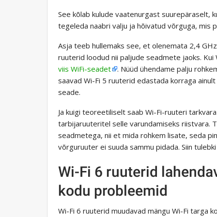
See kõlab kulude vaatenurgast suurepäraselt, k
tegeleda naabri valju ja hõivatud võrguga, mis 
Asja teeb hullemaks see, et olenemata 2,4 GHz 
ruuterid loodud nii paljude seadmete jaoks. Kui W
viis WiFi-seadet
. Nüüd ühendame palju rohkem 
saavad Wi-Fi 5 ruuterid edastada korraga ainult
seade.
Ja kuigi teoreetiliselt saab Wi-Fi-ruuteri tarkv
tarbijaruuteritel selle varundamiseks riistvara. 
seadmetega, nii et mida rohkem lisate, seda pi
võrguruuter ei suuda sammu pidada. Siin tulebk
Wi-Fi 6 ruuterid lahend
kodu probleemid
Wi-Fi 6 ruuterid muudavad mängu Wi-Fi targa ko