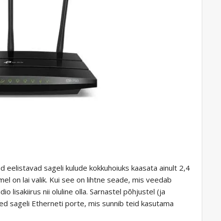
 eelistavad sageli kulude kokkuhoiuks kaasata ainult 2,4
mel on lai valik. Kui see on lihtne seade, mis veedab
 lisakiirus nii oluline olla. Sarnastel põhjustel (ja
d sageli Etherneti porte, mis sunnib teid kasutama