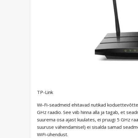
TP-Link
Wi-Fi-seadmeid ehitavad nutikad koduettevõtted
GHz raadio. See viib hinna alla ja tagab, et sead
suurema osa ajast kuulates, ei pruugi 5 GHz raadio
suuruse vähendamisel) ei sisalda samad seadme
WiFi-ühendust.