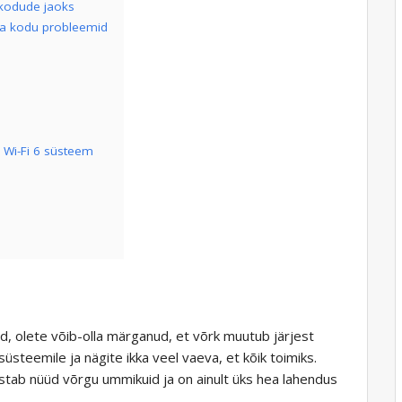
 kodude jaoks
ika kodu probleemid
 Wi-Fi 6 süsteem
d, olete võib-olla märganud, et võrk muutub järjest
üsteemile ja nägite ikka veel vaeva, et kõik toimiks.
stab nüüd võrgu ummikuid ja on ainult üks hea lahendus