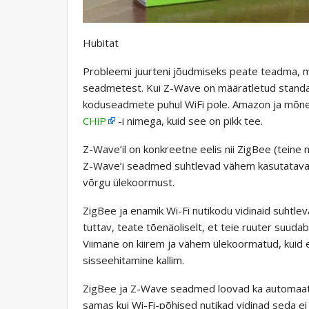
Hubitat
Probleemi juurteni jõudmiseks peate teadma, m
seadmetest. Kui Z-Wave on määratletud standard
koduseadmete puhul WiFi pole. Amazon ja mõne
CHiP
-i nimega, kuid see on pikk tee.
Z-Wave’il on konkreetne eelis nii ZigBee (teine ​
Z-Wave’i seadmed suhtlevad vähem kasutataval
võrgu ülekoormust.
ZigBee ja enamik Wi-Fi nutikodu vidinaid suhtle
tuttav, teate tõenäoliselt, et teie ruuter suuda
Viimane on kiirem ja vähem ülekoormatud, kuid 
sisseehitamine kallim.
ZigBee ja Z-Wave seadmed loovad ka automaat
samas kui Wi-Fi-põhised nutikad vidinad seda ei t