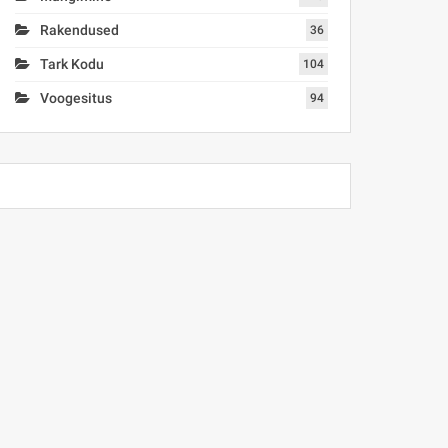
Rakendused
36
Tark Kodu
104
Voogesitus
94