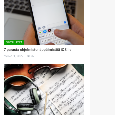
SOVELLUKSET
7 parasta ohjelmistonäppäimistöä iOS:lle
touko 3, 2022
97