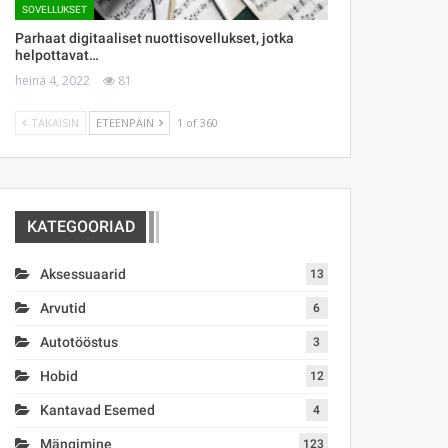
SOVELLUKSET
Parhaat digitaaliset nuottisovellukset, jotka
helpottavat…
heinä 4, 2022
81
TAKAISIN
ETEENPÄIN
1 of 360
KATEGOORIAD
Aksessuaarid
13
Arvutid
6
Autotööstus
3
Hobid
12
Kantavad Esemed
4
Mängimine
123