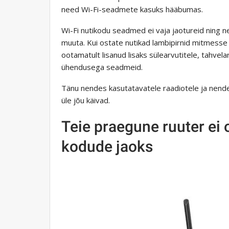
need Wi-Fi-seadmete kasuks hääbumas.
Wi-Fi nutikodu seadmed ei vaja jaotureid ning ne
muuta. Kui ostate nutikad lambipirnid mitmesse r
ootamatult lisanud lisaks sülearvutitele, tahvelar
ühendusega seadmeid.
Tänu nendes kasutatavatele raadiotele ja nende
üle jõu käivad.
Teie praegune ruuter ei
kodude jaoks