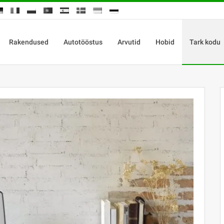
Rakendused
Autotööstus
Arvutid
Hobid
Tark kodu