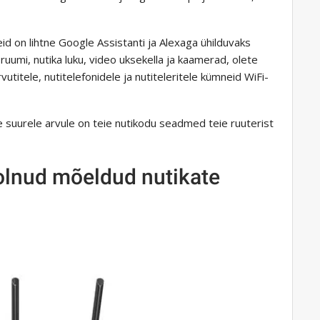
id on lihtne Google Assistanti ja Alexaga ühilduvaks
uumi, nutika luku, video uksekella ja kaamerad, olete
vutitele, nutitelefonidele ja nutiteleritele kümneid WiFi-
 suurele arvule on teie nutikodu seadmed teie ruuterist
 olnud mõeldud nutikate