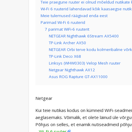
Teie praegune ruuter ei olnud mõeldud nutikate
Wi-Fi 6 ruuterid lahendavad kõik kaasaegse nut
Meie tulemused räägivad enda eest
Parimad Wi-Fi 6 ruuterid
7 parimat WiFi-6 ruuterit
NETGEAR Nighthawk 6Stream AX5400
TP-Link Archer AX50
NETGEAR Orbi terve kodu kolmeribaline võrk
TP-Link Deco X68
Linksys (WHW0303) Velop Mesh ruuter
Netgear Nighthawk AX12
Asus ROG Rapture GT-AX11000
Netgear
Kui teie nutikas kodus on kümneid WiFi-seadmei
aeglasemaks. Võimalik, et olete läinud üle võrgus
Põhjus on selles, et enamik nutiseadmeid põhju
–
Wi-Fi 6 ruuter
.