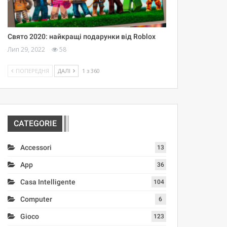
Свято 2020: найкращі подарунки від Roblox
Лип 29, 2022
58
ПОПЕРЕДНЯ
ДАЛІ
1 з 360
CATEGORIE
Accessori
13
App
36
Casa Intelligente
104
Computer
6
Gioco
123