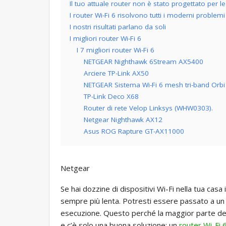
Il tuo attuale router non è stato progettato per le 
I router Wi-Fi 6 risolvono tutti i moderni proble
I nostri risultati parlano da soli
I migliori router Wi-Fi 6
I 7 migliori router Wi-Fi 6
NETGEAR Nighthawk 6Stream AX5400
Arciere TP-Link AX50
NETGEAR Sistema Wi-Fi 6 mesh tri-band Or
TP-Link Deco X68
Router di rete Velop Linksys (WHW0303).
Netgear Nighthawk AX12
Asus ROG Rapture GT-AX11000
Netgear
Se hai dozzine di dispositivi Wi-Fi nella tua casa
sempre più lenta. Potresti essere passato a un
esecuzione. Questo perché la maggior parte dei d
e c’è solo una buona soluzione: un
router Wi-Fi 