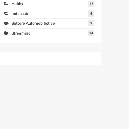
Hobby
12
Indossabili
4
Settore Automobilistico
3
Streaming
94