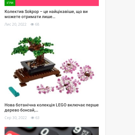
ІГРИ
Колектив Sokpop – це найцікавіше, що ви
можете отримати лише…
Лис 20, 2022
68
Нова ботанічна колекція LEGO включає перше
дерево бонсай,…
Сер 30, 2022
63