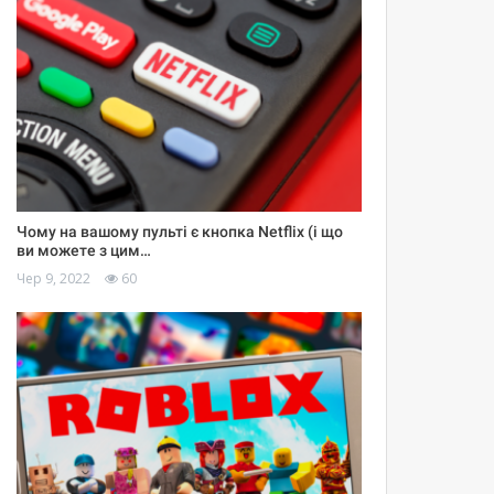
Чому на вашому пульті є кнопка Netflix (і що
ви можете з цим…
Чер 9, 2022
60