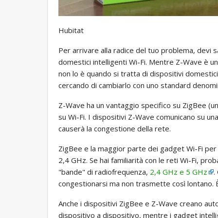
Hubitat
Per arrivare alla radice del tuo problema, devi
domestici intelligenti Wi-Fi. Mentre Z-Wave è un
non lo è quando si tratta di dispositivi domestic
cercando di cambiarlo con uno standard denom
Z-Wave ha un vantaggio specifico su ZigBee (un 
su Wi-Fi. I dispositivi Z-Wave comunicano su u
causerà la congestione della rete.
ZigBee e la maggior parte dei gadget Wi-Fi per l
2,4 GHz. Se hai familiarità con le reti Wi-Fi, pr
"bande" di radiofrequenza,
2,4 GHz e 5 GHz
.
congestionarsi ma non trasmette così lontano. È 
Anche i dispositivi ZigBee e Z-Wave creano aut
dispositivo a dispositivo, mentre i gadget inte