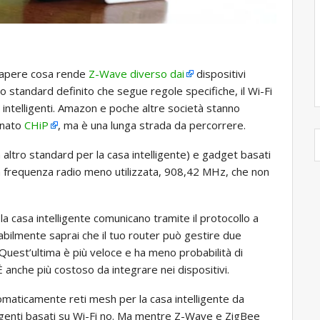
 sapere cosa rende
Z-Wave diverso dai
dispositivi
o standard definito che segue regole specifiche, il Wi-Fi
i intelligenti. Amazon e poche altre società stanno
inato
CHiP
, ma è una lunga strada da percorrere.
altro standard per la casa intelligente) e gadget basati
na frequenza radio meno utilizzata, 908,42 MHz, che non
a casa intelligente comunicano tramite il protocollo a
obabilmente saprai che il tuo router può gestire due
 Quest’ultima è più veloce e ha meno probabilità di
anche più costoso da integrare nei dispositivi.
omaticamente reti mesh per la casa intelligente da
lligenti basati su Wi-Fi no. Ma mentre Z-Wave e ZigBee