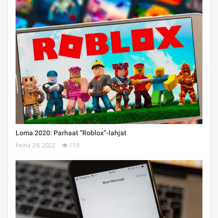
Loma 2020: Parhaat ”Roblox”-lahjat
heinä 29, 2022
119