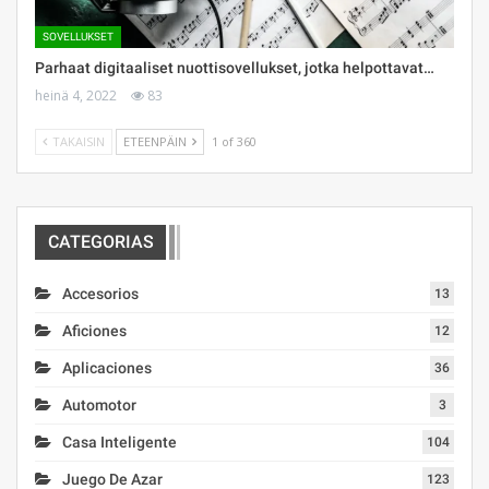
SOVELLUKSET
Parhaat digitaaliset nuottisovellukset, jotka helpottavat…
heinä 4, 2022
83
TAKAISIN
ETEENPÄIN
1 of 360
CATEGORIAS
Accesorios
13
Aficiones
12
Aplicaciones
36
Automotor
3
Casa Inteligente
104
Juego De Azar
123