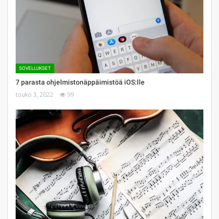
SOVELLUKSET
7 parasta ohjelmistonäppäimistöä iOS:lle
touko 3, 2022
99