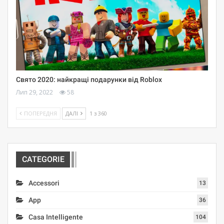
Свято 2020: найкращі подарунки від Roblox
Лип 29, 2022
58
ПОПЕРЕДНЯ
ДАЛІ
1 з 360
CATEGORIE
Accessori
13
App
36
Casa Intelligente
104