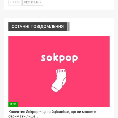
PREV
PROSSIMA
ОСТАННІ ПОВІДОМЛЕННЯ
ІГРИ
Колектив Sokpop – це найцікавіше, що ви можете
отримати лише…