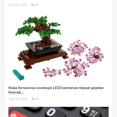
Лис 20, 2022
68
Нова ботанічна колекція LEGO включає перше дерево
бонсай,…
Сер 30, 2022
63