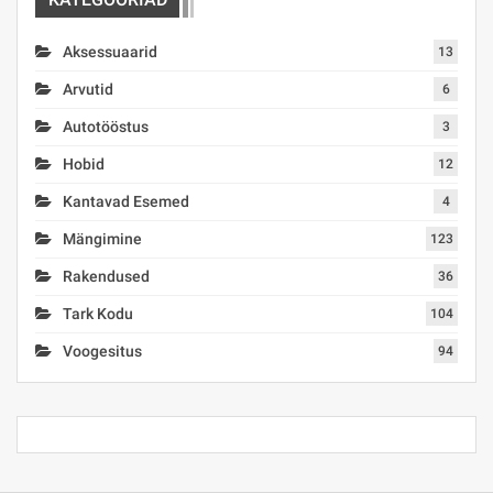
Aksessuaarid
13
Arvutid
6
Autotööstus
3
Hobid
12
Kantavad Esemed
4
Mängimine
123
Rakendused
36
Tark Kodu
104
Voogesitus
94