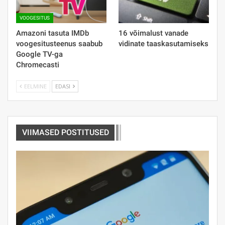
VOOGESITUS
Amazoni tasuta IMDb
16 võimalust vanade
voogesitusteenus saabub
vidinate taaskasutamiseks
Google TV-ga
Chromecasti
EELMINE
EDASI
VIIMASED POSTITUSED