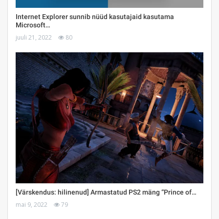
Internet Explorer sunnib nüüd kasutajaid kasutama
Microsoft…
juuli 21, 2022
80
[Värskendus: hilinenud] Armastatud PS2 mäng “Prince of…
mai 9, 2022
79