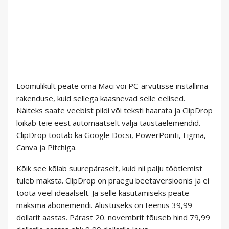
Loomulikult peate oma Maci või PC-arvutisse installima
rakenduse, kuid sellega kaasnevad selle eelised.
Näiteks saate veebist pildi või teksti haarata ja ClipDrop
lõikab teie eest automaatselt välja taustaelemendid.
ClipDrop töötab ka Google Docsi, PowerPointi, Figma,
Canva ja Pitchiga.
Kõik see kõlab suurepäraselt, kuid nii palju töötlemist
tuleb maksta. ClipDrop on praegu beetaversioonis ja ei
tööta veel ideaalselt. Ja selle kasutamiseks peate
maksma abonemendi. Alustuseks on teenus 39,99
dollarit aastas. Pärast 20. novembrit tõuseb hind 79,99