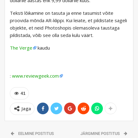
dollarile aastas ehk 9,99 dollarile kuus.
Teksti lõikamine on tasuta ja enne tasumist võite
proovida mõnda AR-klippi. Kui leiate, et pildistate sageli
objekte, et neid Photoshopis olemasoleva taustaga
pildistada, võib see olla seda kulu väärt.
The Verge
kaudu
:
www.reviewgeek.com
41
Jaga
EELMINE POSTITUS
JÄRGMINE POSTITUS