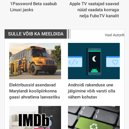
1Password Beta saabub
Apple TV vaatajad saavad
Linuxi jaoks
nüüd vaadata korraga
nelja FuboTV kanalit
SULLE VÕIB KA MEELDIDA
Veel Autorilt
Elektribussid asendavad
Androidi rakenduse une
Marylandi koolipiirkonna
jälgimine võib varsti olla
gaasi ahvatleva laevastiku
vähem kohutav