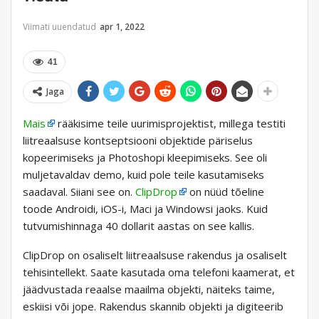
Viimati uuendatud
apr 1, 2022
41
Jaga
Mais
rääkisime teile uurimisprojektist, millega testiti
liitreaalsuse kontseptsiooni objektide päriselus
kopeerimiseks ja Photoshopi kleepimiseks. See oli
muljetavaldav demo, kuid pole teile kasutamiseks
saadaval. Siiani see on.
ClipDrop
on nüüd tõeline
toode Androidi, iOS-i, Maci ja Windowsi jaoks. Kuid
tutvumishinnaga 40 dollarit aastas on see kallis.
ClipDrop on osaliselt liitreaalsuse rakendus ja osaliselt
tehisintellekt. Saate kasutada oma telefoni kaamerat, et
jäädvustada reaalse maailma objekti, näiteks taime,
eskiisi või jope. Rakendus skannib objekti ja digiteerib