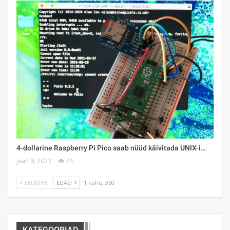
4-dollarine Raspberry Pi Pico saab nüüd käivitada UNIX-i…
jaan 9, 2023
74
EELMINE
EDASI
1 kohta 360
KATEGOORIAD