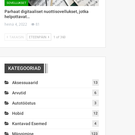
SOVELLUKSET
Parhaat digitaaliset nuottisovellukset, jotka
helpottavat…
heinä 4, 2022
81
TAKAISIN
ETEENPÄIN
1 of 360
KATEGOORIAD
Aksessuaarid
13
Arvutid
6
Autotööstus
3
Hobid
12
Kantavad Esemed
4
Mängimine
123