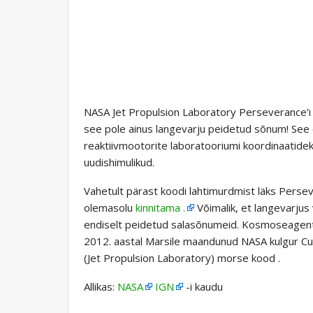
NASA Jet Propulsion Laboratory Perseverance’i
see pole ainus langevarju peidetud sõnum! See 
reaktiivmootorite laboratooriumi koordinaatide
uudishimulikud.
Vahetult pärast koodi lahtimurdmist läks Perse
olemasolu
kinnitama .
Võimalik, et langevarjus
endiselt peidetud salasõnumeid. Kosmoseagent
2012. aastal Marsile maandunud NASA kulgur Cu
(Jet Propulsion Laboratory) morse kood .
Allikas:
NASA
IGN
-i kaudu