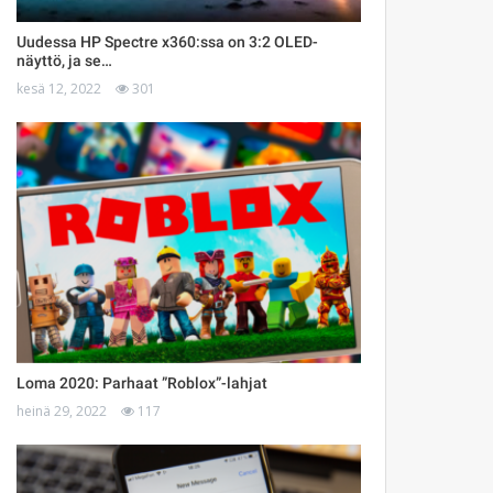
Uudessa HP Spectre x360:ssa on 3:2 OLED-
näyttö, ja se…
kesä 12, 2022
301
Loma 2020: Parhaat ”Roblox”-lahjat
heinä 29, 2022
117