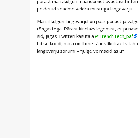
pärast marsikulguri maandumist avastasid intern
peidetud seadme veidra mustriga langevarju.
Marsil kulguri langevarjul on paar punast ja val
rõngastega. Pärast kindlakstegemist, et punase
sid, jagas Twitteri kasutaja
@FrenchTech_paf
bitise koodi, mida on lihtne tähestikulisteks tä
langevarju sõnumi – "Julge võimsaid asju".