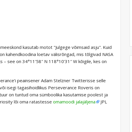
 meeskond kasutab motot "Julgege võimsaid asju". Kuid
on kahendkoodina loetav välisrõngad, mis tõlgivad NASA
ks – see on 34°11’58″ N 118°10’31″ W kõigile, kes on
verance’i peainsener Adam Stelzner Twitterisse selle
 või isegi tagasihoidlikus Perseverance Roveris on
uur on tuntud oma sümboolika kasutamise poolest ja
riosity lõi oma ratastesse
omamoodi jalajäljena
JPL