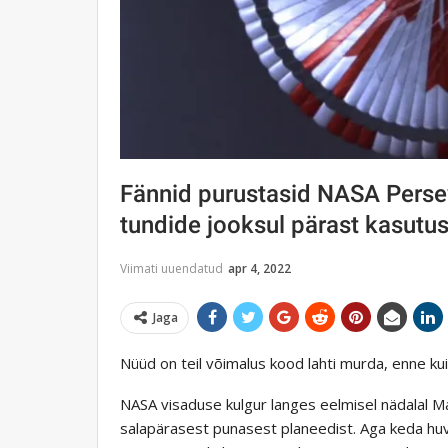
Fännid purustasid NASA Perse
tundide jooksul pärast kasutu
Viimati uuendatud
apr 4, 2022
Jaga
Nüüd on teil võimalus kood lahti murda, enne kui
NASA visaduse kulgur langes eelmisel nädalal M
salapärasest punasest planeedist. Aga keda huvi