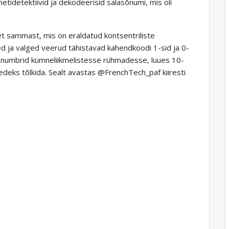
etidetektiivid ja dekodeerisid salasõnumi, mis oli
get sammast, mis on eraldatud kontsentriliste
d ja valged veerud tähistavad kahendkoodi 1-sid ja 0-
numbrid kümneliikmelistesse rühmadesse, luues 10-
htedeks tõlkida. Sealt avastas @FrenchTech_paf kiiresti