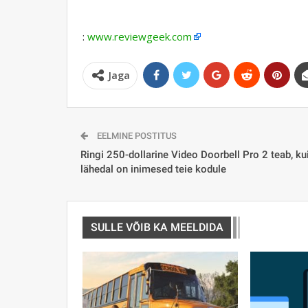
:
www.reviewgeek.com
Jaga
EELMINE POSTITUS
Ringi 250-dollarine Video Doorbell Pro 2 teab, ku
lähedal on inimesed teie kodule
SULLE VÕIB KA MEELDIDA