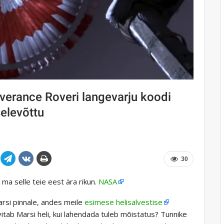
verance Roveri langevarju koodi
selevõttu
30
 ma selle teie eest ära rikun.
NASA
arsi pinnale, andes meile
esimese helisalvestise
tab Marsi heli, kui lahendada tuleb mõistatus? Tunnike