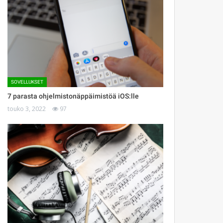
SOVELLUKSET
7 parasta ohjelmistonäppäimistöä iOS:lle
touko 3, 2022
97