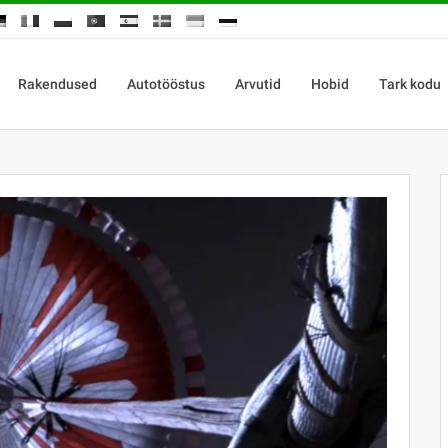
Rakendused
Autotööstus
Arvutid
Hobid
Tark kodu