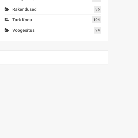
Rakendused
36
Tark Kodu
104
Voogesitus
94