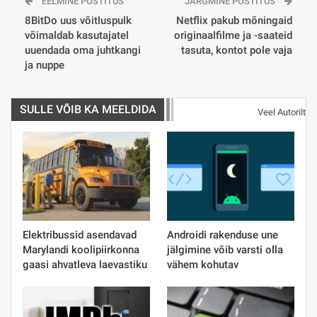
EELMINE POSTITUS
JÄRGMINE POSTITUS
8BitDo uus võitluspulk
Netflix pakub mõningaid
võimaldab kasutajatel
originaalfilme ja -saateid
uuendada oma juhtkangi
tasuta, kontot pole vaja
ja nuppe
SULLE VÕIB KA MEELDIDA
Veel Autorilt
Elektribussid asendavad
Androidi rakenduse une
Marylandi koolipiirkonna
jälgimine võib varsti olla
gaasi ahvatleva laevastiku
vähem kohutav