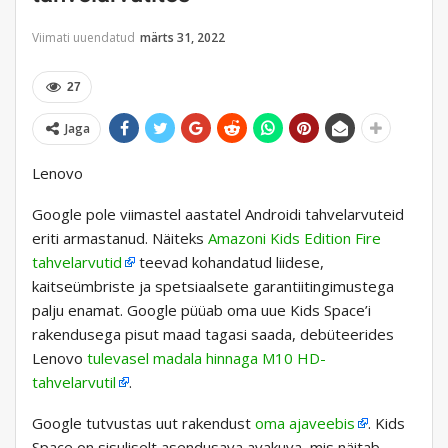
Viimati uuendatud
märts 31, 2022
27
Jaga
Lenovo
Google pole viimastel aastatel Androidi tahvelarvuteid
eriti armastanud. Näiteks
Amazoni Kids Edition Fire
tahvelarvutid
teevad kohandatud liidese,
kaitseümbriste ja spetsiaalsete garantiitingimustega
palju enamat. Google püüab oma uue Kids Space’i
rakendusega pisut maad tagasi saada, debüteerides
Lenovo
tulevasel madala hinnaga M10 HD-
tahvelarvutil
.
Google tutvustas uut rakendust
oma ajaveebis
. Kids
Space on sisuliselt asendusava avakuva, mis näitab