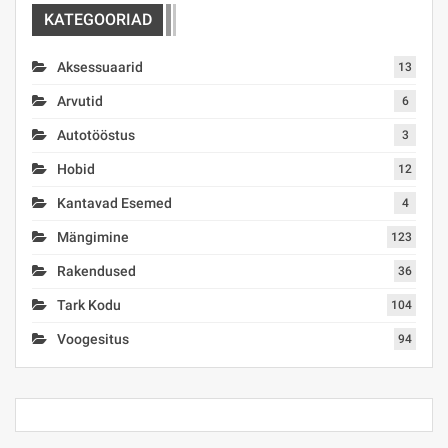
KATEGOORIAD
Aksessuaarid
13
Arvutid
6
Autotööstus
3
Hobid
12
Kantavad Esemed
4
Mängimine
123
Rakendused
36
Tark Kodu
104
Voogesitus
94