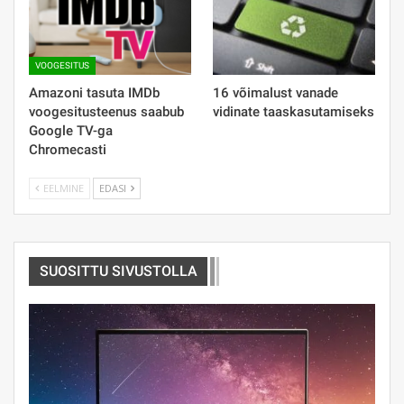
VOOGESITUS
Amazoni tasuta IMDb
16 võimalust vanade
voogesitusteenus saabub
vidinate taaskasutamiseks
Google TV-ga
Chromecasti
EELMINE
EDASI
SUOSITTU SIVUSTOLLA