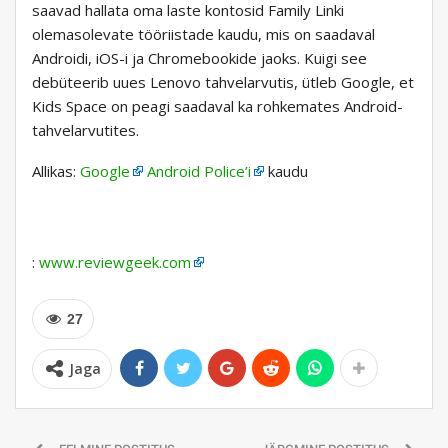
saavad hallata oma laste kontosid Family Linki
olemasolevate tööriistade kaudu, mis on saadaval
Androidi, iOS-i ja Chromebookide jaoks. Kuigi see
debüteerib uues Lenovo tahvelarvutis, ütleb Google, et
Kids Space on peagi saadaval ka rohkemates Android-
tahvelarvutites.
Allikas:
Google
Android Police’i
kaudu
:
www.reviewgeek.com
27
Jaga