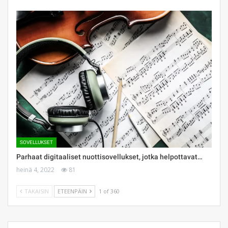
SOVELLUKSET
Parhaat digitaaliset nuottisovellukset, jotka helpottavat…
heinä 4, 2022
81
TAKAISIN
ETEENPÄIN
1 of 360