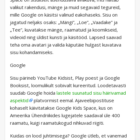
valikut rakendusi, mänge ja muid segavaid tegureid,
mille Google on käsitsi valinud eakohaseks. Sisu on
jagatud neljaks osaks: „Mängi”, „Loe”, „Vaadake” ja
„Tee”, kuvatakse mänge, raamatuid ja koomikseid,
videoid ning üldist kunsti ja käsitööd. Lapsed saavad
teha oma avatari ja valida käputäie hulgast kuvatava
sisu kohandamiseks.
Google
Sisu pärineb YouTube Kidsist, Play poest ja Google
Booksist, loomulikult sobivalt kureeritud. Loodetavasti
suudab Google hoida
lastele suunatud sisu häirivamad
aspektid
platvormist eemal. Ajaveebipostituse
kohaselt käivitatakse Google Kids Space, kus on
Ameerika Ühendriikides lugejatele saadaval üle 400
raamatu, kuigi raamatukogud nihkuvad riigiti.
Kuidas on lood juhtimisega? Google ütleb, et vanemad