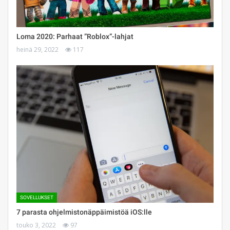
Loma 2020: Parhaat ”Roblox”-lahjat
heinä 29, 2022
117
SOVELLUKSET
7 parasta ohjelmistonäppäimistöä iOS:lle
touko 3, 2022
97