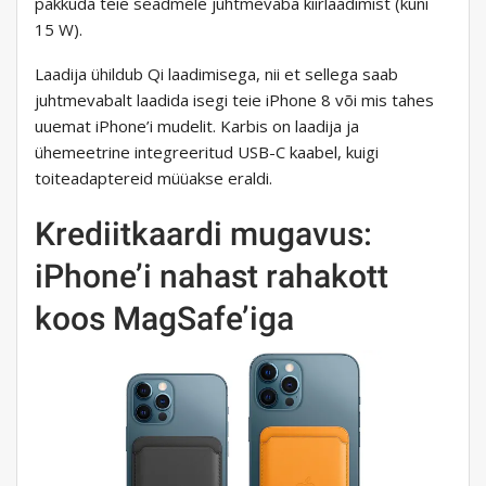
pakkuda teie seadmele juhtmevaba kiirlaadimist (kuni
15 W).
Laadija ühildub Qi laadimisega, nii et sellega saab
juhtmevabalt laadida isegi teie iPhone 8 või mis tahes
uuemat iPhone’i mudelit. Karbis on laadija ja
ühemeetrine integreeritud USB-C kaabel, kuigi
toiteadaptereid müüakse eraldi.
Krediitkaardi mugavus:
iPhone’i nahast rahakott
koos MagSafe’iga