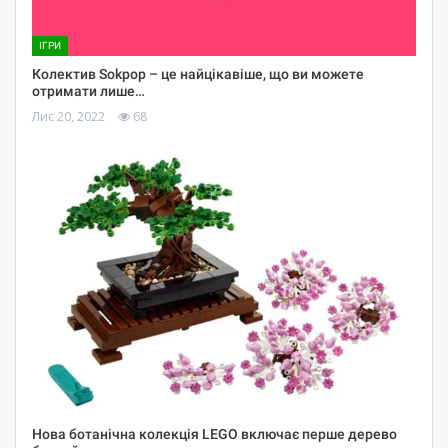
ІГРИ
Колектив Sokpop – це найцікавіше, що ви можете
отримати лише…
Лис 20, 2022
68
Нова ботанічна колекція LEGO включає перше дерево