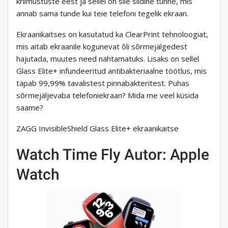
kriimustuste eest ja sellel on sile siidine tunne, mis
annab sama tunde kui teie telefoni tegelik ekraan.
Ekraanikaitses on kasutatud ka ClearPrint tehnoloogiat,
mis aitab ekraanile kogunevat õli sõrmejälgedest
hajutada, muutes need nähtamatuks. Lisaks on sellel
Glass Elite+ infundeeritud antibakteriaalne töötlus, mis
tapab 99,99% tavalistest pinnabakteritest. Puhas
sõrmejäljevaba telefoniekraan? Mida me veel küsida
saame?
ZAGG InvisibleShield Glass Elite+ ekraanikaitse
Watch Time Fly Autor: Apple
Watch