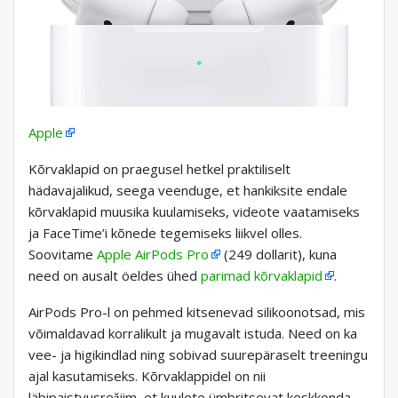
Apple
Kõrvaklapid on praegusel hetkel praktiliselt
hädavajalikud, seega veenduge, et hankiksite endale
kõrvaklapid muusika kuulamiseks, videote vaatamiseks
ja FaceTime’i kõnede tegemiseks liikvel olles.
Soovitame
Apple AirPods Pro
(249 dollarit), kuna
need on ausalt öeldes ühed
parimad kõrvaklapid
.
AirPods Pro-l on pehmed kitsenevad silikoonotsad, mis
võimaldavad korralikult ja mugavalt istuda. Need on ka
vee- ja higikindlad ning sobivad suurepäraselt treeningu
ajal kasutamiseks. Kõrvaklappidel on nii
läbipaistvusrežiim, et kuulete ümbritsevat keskkonda