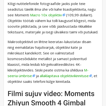
Kõigi nutitelefonide fotograafide jaoks pole teie
seadistus täielik ilma ühe või kahe lisaobjektiivita, nagu
see Momenti
Macro 10x objektiiv
(109,99 dollarit).
Objektiiv töötab vähem kui tolli kaugusel kõigest, mida
soovite pildistada, ja see võib jäädvustada rikkalikke
tekstuure, materjale ja isegi üliväikesi taimi või putukaid.
Makroobjektiivil on lihtne keeratav-lukustatav disain
ning eemaldatav hajutivarjuk, objektiivi kate ja
mikrokiust kandekott. See on valmistatud
kosmosesõidukite metallist ja samast poleeritud
klaasist, mida leidub kõrgekvaliteedilistes 4K-
kileobjektiivides. Siiski peate ostma ka ühilduva
M-
seeria ümbrise
ja
allaklapitava objektiivikinnituse
, et
objektiivi saaks telefoni külge kinnitada.
Filmi sujuv video: Moments
Zhiyun Smooth 4 Gimbal