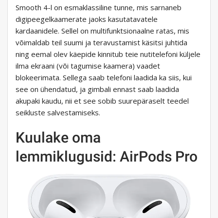
Smooth 4-l on esmaklassiline tunne, mis sarnaneb
digipeegelkaamerate jaoks kasutatavatele
kardaanidele. Sellel on multifunktsionaalne ratas, mis
võimaldab teil suumi ja teravustamist käsitsi juhtida
ning eemal olev käepide kinnitub teie nutitelefoni küljele
ilma ekraani (või tagumise kaamera) vaadet
blokeerimata. Sellega saab telefoni laadida ka siis, kui
see on ühendatud, ja gimbali ennast saab laadida
akupaki kaudu, nii et see sobib suurepäraselt teedel
seikluste salvestamiseks.
Kuulake oma
lemmiklugusid: AirPods Pro