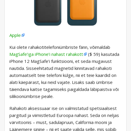
Apple
Kui olete rahakotitelefoniümbriste fänn, võimaldab
MagSafe’iga iPhone’i nahast rahakott
($ 59) kasutada
iPhone 12 MagSafe’i funktsiooni, et seda mugavust
nautida. Sisseehitatud magnetid kinnitavad rahakoti
automaatselt teie telefoni külge, nii et teie kaardid on
alati käepärast, kui neid vajate. Lisaks saab ümbrise
täiendava kaitse tagamiseks paigaldada läbipaistva või
silikoonümbrise peale.
Rahakoti aksessuaar ise on valmistatud spetsiaalsest
pargitud ja viimistletud Euroopa nahast. Seda on neljas
värvitoonis – must, sadulapruun, California mooni ja
Läänemere sinine – nii et saate valida selle, mis sobib