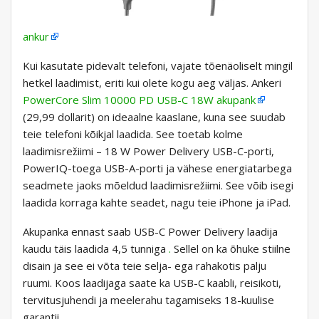
ankur
Kui kasutate pidevalt telefoni, vajate tõenäoliselt mingil
hetkel laadimist, eriti kui olete kogu aeg väljas. Ankeri
PowerCore Slim 10000 PD USB-C 18W akupank
(29,99 dollarit) on ideaalne kaaslane, kuna see suudab
teie telefoni kõikjal laadida. See toetab kolme
laadimisrežiimi – 18 W Power Delivery USB-C-porti,
PowerIQ-toega USB-A-porti ja vähese energiatarbega
seadmete jaoks mõeldud laadimisrežiimi. See võib isegi
laadida korraga kahte seadet, nagu teie iPhone ja iPad.
Akupanka ennast saab USB-C Power Delivery laadija
kaudu täis laadida 4,5 tunniga
.
Sellel on ka õhuke stiilne
disain ja see ei võta teie selja- ega rahakotis palju
ruumi. Koos laadijaga saate ka USB-C kaabli, reisikoti,
tervitusjuhendi ja meelerahu tagamiseks 18-kuulise
garantii.