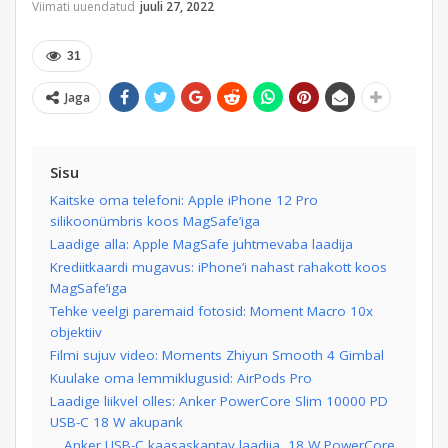
Viimati uuendatud
juuli 27, 2022
31
Jaga
Sisu
Kaitske oma telefoni: Apple iPhone 12 Pro
silikoonümbris koos MagSafe’iga
Laadige alla: Apple MagSafe juhtmevaba laadija
Krediitkaardi mugavus: iPhone’i nahast rahakott koos
MagSafe’iga
Tehke veelgi paremaid fotosid: Moment Macro 10x
objektiiv
Filmi sujuv video: Moments Zhiyun Smooth 4 Gimbal
Kuulake oma lemmiklugusid: AirPods Pro
Laadige liikvel olles: Anker PowerCore Slim 10000 PD
USB-C 18 W akupank
Anker USB-C kaasaskantav laadija, 18 W PowerCore