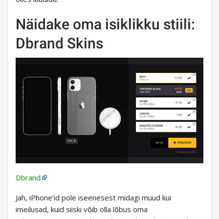
Näidake oma isiklikku stiili:
Dbrand Skins
Dbrand
Jah, iPhone’id pole iseenesest midagi muud kui
imeilusad, kuid siiski võib olla lõbus oma