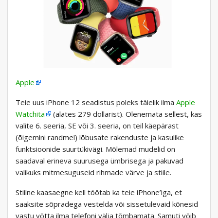
Apple
Teie uus iPhone 12 seadistus poleks täielik ilma
Apple
Watchita
(alates 279 dollarist). Olenemata sellest, kas
valite 6. seeria, SE või 3. seeria, on teil käepärast
(õigemini randmel) lõbusate rakenduste ja kasulike
funktsioonide suurtükivägi. Mõlemad mudelid on
saadaval erineva suurusega ümbrisega ja pakuvad
valikuks mitmesuguseid rihmade värve ja stiile.
Stiilne kaasaegne kell töötab ka teie iPhone’iga, et
saaksite sõpradega vestelda või sissetulevaid kõnesid
vastu võtta ilma telefoni välja tõmbamata. Samuti võib