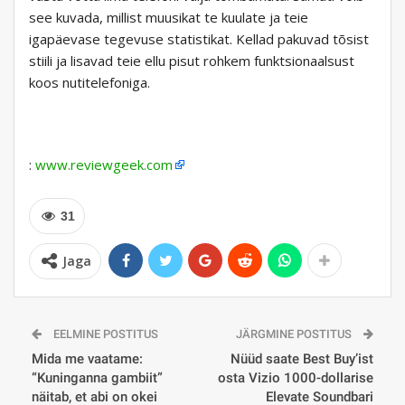
see kuvada, millist muusikat te kuulate ja teie
igapäevase tegevuse statistikat. Kellad pakuvad tõsist
stiili ja lisavad teie ellu pisut rohkem funktsionaalsust
koos nutitelefoniga.
:
www.reviewgeek.com
31
Jaga
EELMINE POSTITUS
JÄRGMINE POSTITUS
Mida me vaatame:
Nüüd saate Best Buy’ist
“Kuninganna gambiit”
osta Vizio 1000-dollarise
näitab, et abi on okei
Elevate Soundbari