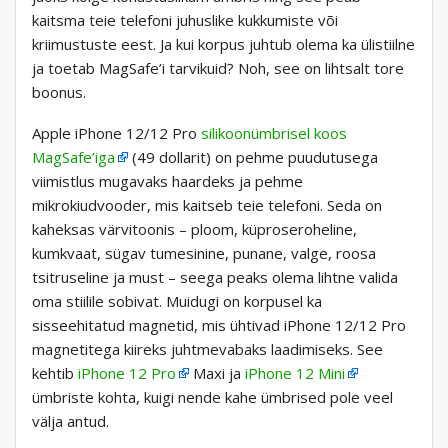
kaitsma teie telefoni juhuslike kukkumiste või
kriimustuste eest. Ja kui korpus juhtub olema ka ülistiilne
ja toetab MagSafe’i tarvikuid? Noh, see on lihtsalt tore
boonus.
Apple iPhone 12/12 Pro
silikoonümbrisel koos
MagSafe’iga
(49 dollarit) on pehme puudutusega
viimistlus mugavaks haardeks ja pehme
mikrokiudvooder, mis kaitseb teie telefoni. Seda on
kaheksas värvitoonis – ploom, küproseroheline,
kumkvaat, sügav tumesinine, punane, valge, roosa
tsitruseline ja must – seega peaks olema lihtne valida
oma stiilile sobivat. Muidugi on korpusel ka
sisseehitatud magnetid, mis ühtivad iPhone 12/12 Pro
magnetitega kiireks juhtmevabaks laadimiseks. See
kehtib
iPhone 12 Pro
Maxi ja
iPhone 12 Mini
ümbriste kohta, kuigi nende kahe ümbrised pole veel
välja antud.