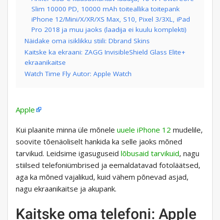
Slim 10000 PD, 10000 mAh toiteallika toitepank
iPhone 12/Mini/X/XR/XS Max, S10, Pixel 3/3XL, iPad
Pro 2018 ja muu jaoks (laadija ei kuulu komplekti)
Näidake oma isiklikku stiili: Dbrand Skins
Kaitske ka ekraani: ZAGG InvisibleShield Glass Elite+
ekraanikaitse
Watch Time Fly Autor: Apple Watch
Apple
Kui plaanite minna üle mõnele
uuele iPhone 12
mudelile,
soovite tõenäoliselt hankida ka selle jaoks mõned
tarvikud. Leidsime igasuguseid
lõbusaid tarvikuid
, nagu
stiilsed telefoniümbrised ja eemaldatavad fotoläätsed,
aga ka mõned vajalikud, kuid vähem põnevad asjad,
nagu ekraanikaitse ja akupank.
Kaitske oma telefoni: Apple