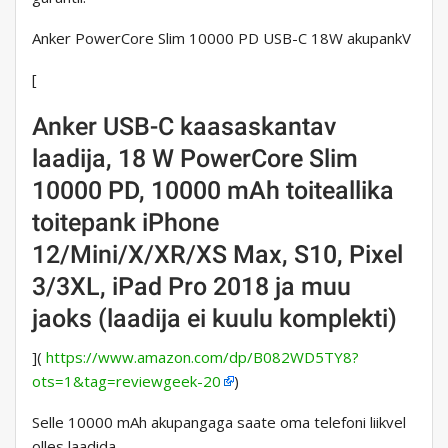
Anker PowerCore Slim 10000 PD USB-C 18W akupankV
[
Anker USB-C kaasaskantav
laadija, 18 W PowerCore Slim
10000 PD, 10000 mAh toiteallika
toitepank iPhone
12/Mini/X/XR/XS Max, S10, Pixel
3/3XL, iPad Pro 2018 ja muu
jaoks (laadija ei kuulu komplekti)
](
https://www.amazon.com/dp/B082WD5TY8?
ots=1&tag=reviewgeek-20
)
Selle 10000 mAh akupangaga saate oma telefoni liikvel
olles laadida.