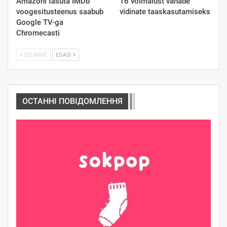
Amazoni tasuta IMDb
16 võimalust vanade
voogesitusteenus saabub
vidinate taaskasutamiseks
Google TV-ga
Chromecasti
EELMINE
EDASI
ОСТАННІ ПОВІДОМЛЕННЯ