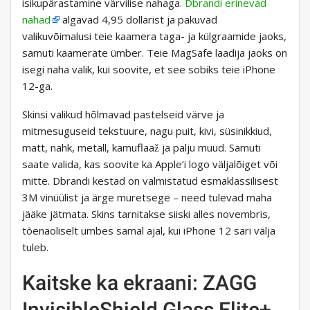
isikupärastamine värvilise nahaga.
Dbrandi erinevad
nahad
algavad 4,95 dollarist ja pakuvad
valikuvõimalusi teie kaamera taga- ja külgraamide jaoks,
samuti kaamerate ümber. Teie MagSafe laadija jaoks on
isegi naha valik, kui soovite, et see sobiks teie iPhone
12-ga.
Skinsi valikud hõlmavad pastelseid värve ja
mitmesuguseid tekstuure, nagu puit, kivi, süsinikkiud,
matt, nahk, metall, kamuflaaž ja palju muud. Samuti
saate valida, kas soovite ka Apple’i logo väljalõiget või
mitte. Dbrandi kestad on valmistatud esmaklassilisest
3M vinüülist ja ärge muretsege – need tulevad maha
jääke jätmata. Skins tarnitakse siiski alles novembris,
tõenäoliselt umbes samal ajal, kui iPhone 12 sari välja
tuleb.
Kaitske ka ekraani: ZAGG
InvisibleShield Glass Elite+