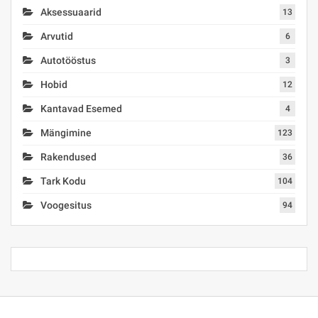
Aksessuaarid
13
Arvutid
6
Autotööstus
3
Hobid
12
Kantavad Esemed
4
Mängimine
123
Rakendused
36
Tark Kodu
104
Voogesitus
94