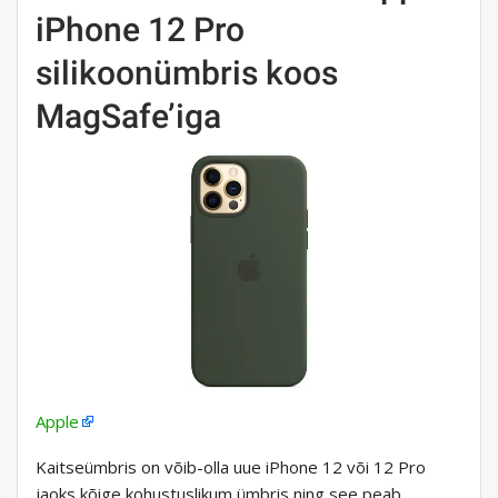
iPhone 12 Pro
silikoonümbris koos
MagSafe’iga
Apple
Kaitseümbris on võib-olla uue iPhone 12 või 12 Pro
jaoks kõige kohustuslikum ümbris ning see peab