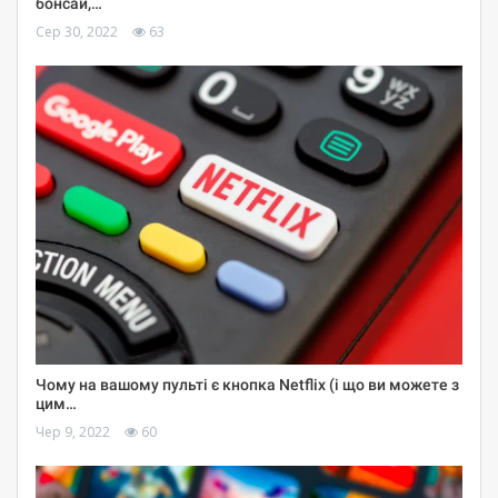
бонсай,…
Сер 30, 2022
63
Чому на вашому пульті є кнопка Netflix (і що ви можете з
цим…
Чер 9, 2022
60