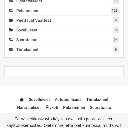
Lisätarvikkeet
13
Pelaaminen
123
Puettavat Vaatteet
4
Sovellukset
36
Suoratoisto
94
Tietokoneet
6
Sovellukset
Autoteollisuus
Tietokoneet
Harrastukset
Älykoti
Pelaaminen
Suoratoisto
Puettavat Vaatteet
Lisätarvikkeet
Tämä verkkosivusto käyttää evästeitä parantaakseen
käyttökokemustasi. Oletamme, että olet kunnossa, mutta voit