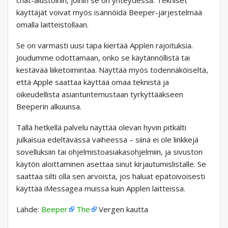
chat-alustoihin, joihin se on yhteydessä. Tekniset
käyttäjät voivat myös isännöidä Beeper-järjestelmää
omalla laitteistollaan.
Se on varmasti uusi tapa kiertää Applen rajoituksia.
Joudumme odottamaan, onko se käytännöllistä tai
kestävää liiketoimintaa. Näyttää myös todennäköiseltä,
että Apple saattaa käyttää omaa teknistä ja
oikeudellista asiantuntemustaan ​​tyrkyttääkseen
Beeperin alkuunsa.
Tällä hetkellä palvelu näyttää olevan hyvin pitkälti
julkaisua edeltävässä vaiheessa – siinä ei ole linkkejä
sovelluksiin tai ohjelmistoasiakasohjelmiin, ja sivuston
käytön aloittaminen asettaa sinut kirjautumislistalle. Se
saattaa silti olla sen arvoista, jos haluat epätoivoisesti
käyttää iMessagea muissa kuin Applen laitteissa.
Lähde:
Beeper
The
Vergen kautta