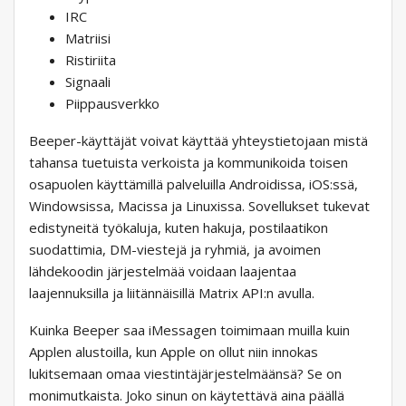
IRC
Matriisi
Ristiriita
Signaali
Piippausverkko
Beeper-käyttäjät voivat käyttää yhteystietojaan mistä
tahansa tuetuista verkoista ja kommunikoida toisen
osapuolen käyttämillä palveluilla Androidissa, iOS:ssä,
Windowsissa, Macissa ja Linuxissa. Sovellukset tukevat
edistyneitä työkaluja, kuten hakuja, postilaatikon
suodattimia, DM-viestejä ja ryhmiä, ja avoimen
lähdekoodin järjestelmää voidaan laajentaa
laajennuksilla ja liitännäisillä Matrix API:n avulla.
Kuinka Beeper saa iMessagen toimimaan muilla kuin
Applen alustoilla, kun Apple on ollut niin innokas
lukitsemaan omaa viestintäjärjestelmäänsä? Se on
monimutkaista. Joko sinun on käytettävä aina päällä