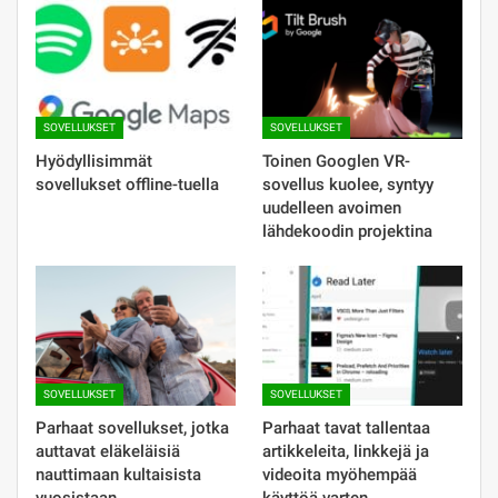
SOVELLUKSET
SOVELLUKSET
Hyödyllisimmät
Toinen Googlen VR-
sovellukset offline-tuella
sovellus kuolee, syntyy
uudelleen avoimen
lähdekoodin projektina
SOVELLUKSET
SOVELLUKSET
Parhaat sovellukset, jotka
Parhaat tavat tallentaa
auttavat eläkeläisiä
artikkeleita, linkkejä ja
nauttimaan kultaisista
videoita myöhempää