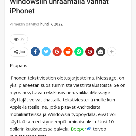
Windowsiin uhraamalla vanhat
iPhonet
Viimeisin päivitys
huhti 7, 2022
29
Jaa
Piippaus
iPhonen tekstiviestien oletusjärjestelmä, iMessage, on
yksi planeetan suosituimmista viestintäalustoista. Se on
myös ärsyttävän eksklusiivinen: vaikka iMessage-
käyttäjät voivat chattailla tekstiviesteillä muille kuin
Apple-laitteille, ne, jotka pitävät Androidista
mobiililaitteissa ja Windowsia työpöydällä, eivät voi
käyttää sen edistyneempiä ominaisuuksia. Uusi 10
dollarin kuukaudessa palvelu,
Beeper
, toivoo