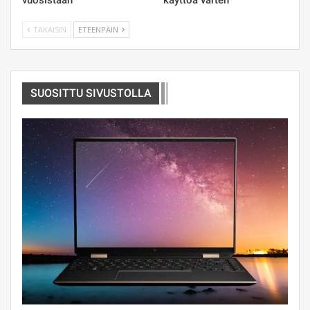
vuosistaan
käyttöä varten
TAKAISIN
ETEENPÄIN
SUOSITTU SIVUSTOLLA