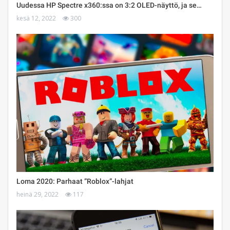
Uudessa HP Spectre x360:ssa on 3:2 OLED-näyttö, ja se…
kesä 12, 2022
300
Loma 2020: Parhaat ”Roblox”-lahjat
heinä 29, 2022
117