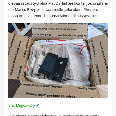
olevaa siltaustyökalua MacOS-laitteellasi tai jos sinulla ei
ole Macia, Beeper antaa sinulle jailbroked iPhonen,
jossa on esiasennettu samanlainen siltaussovellus.
Eric Migicovsky
Luit oikein. Beeper lähettää käyttäjilleen murtuneita