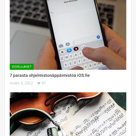
SOVELLUKSET
7 parasta ohjelmistonäppäimistöä iOS:lle
touko 3, 2022
97