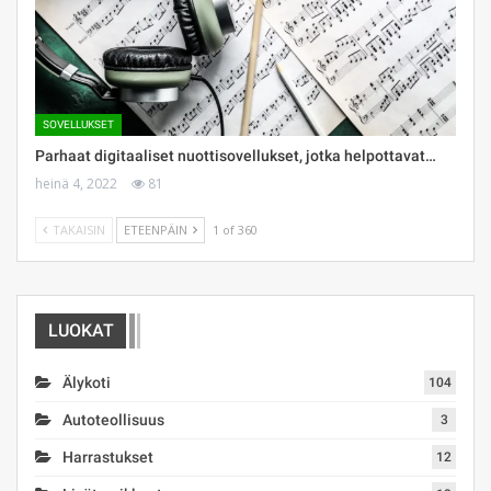
SOVELLUKSET
Parhaat digitaaliset nuottisovellukset, jotka helpottavat…
heinä 4, 2022
81
TAKAISIN
ETEENPÄIN
1 of 360
LUOKAT
Älykoti
104
Autoteollisuus
3
Harrastukset
12