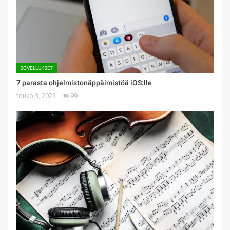
SOVELLUKSET
7 parasta ohjelmistonäppäimistöä iOS:lle
touko 3, 2022
99