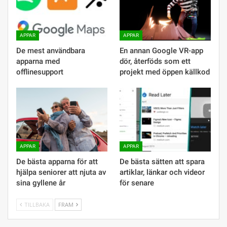
APPAR
APPAR
De mest användbara
En annan Google VR-app
apparna med
dör, återföds som ett
offlinesupport
projekt med öppen källkod
APPAR
APPAR
De bästa apparna för att
De bästa sätten att spara
hjälpa seniorer att njuta av
artiklar, länkar och videor
sina gyllene år
för senare
TILLBAKA
FRAM