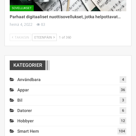
SOVELLUKSET
Parhaat digitaaliset nuottisovellukset, jotka helpottavat…
heinä 4, 2022
83
TAKAISIN
ETEENPÄIN
1 of 360
KATEGORIER
Användbara
4
Appar
36
Bil
3
Datorer
6
Hobbyer
12
Smart Hem
104