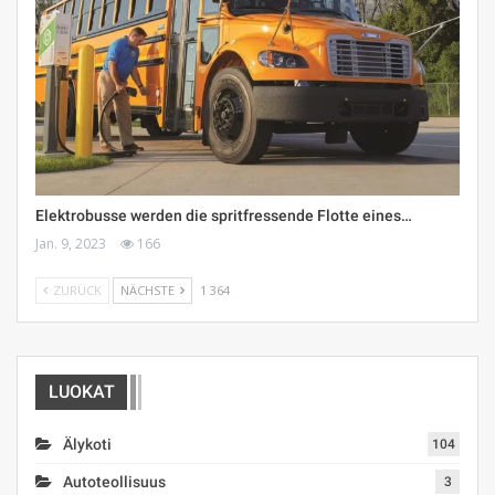
Elektrobusse werden die spritfressende Flotte eines…
Jan. 9, 2023
166
ZURÜCK
NÄCHSTE
1 364
LUOKAT
Älykoti
104
Autoteollisuus
3