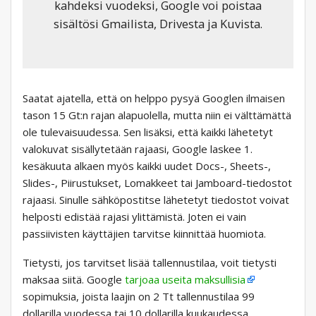
kahdeksi vuodeksi, Google voi poistaa
sisältösi Gmailista, Drivesta ja Kuvista.
Saatat ajatella, että on helppo pysyä Googlen ilmaisen
tason 15 Gt:n rajan alapuolella, mutta niin ei välttämättä
ole tulevaisuudessa. Sen lisäksi, että kaikki lähetetyt
valokuvat sisällytetään rajaasi, Google laskee 1.
kesäkuuta alkaen myös kaikki uudet Docs-, Sheets-,
Slides-, Piirustukset, Lomakkeet tai Jamboard-tiedostot
rajaasi. Sinulle sähköpostitse lähetetyt tiedostot voivat
helposti edistää rajasi ylittämistä. Joten ei vain
passiivisten käyttäjien tarvitse kiinnittää huomiota.
Tietysti, jos tarvitset lisää tallennustilaa, voit tietysti
maksaa siitä. Google
tarjoaa useita maksullisia
sopimuksia, joista laajin on 2 Tt tallennustilaa 99
dollarilla vuodessa tai 10 dollarilla kuukaudessa.