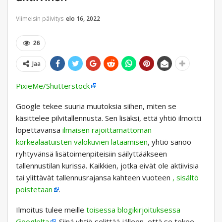
Viimeisin päivitys
elo 16, 2022
26
Jaa
PixieMe/Shutterstock
Google tekee suuria muutoksia siihen, miten se
käsittelee pilvitallennusta. Sen lisäksi, että yhtiö ilmoitti
lopettavansa
ilmaisen rajoittamattoman
korkealaatuisten valokuvien lataamisen
, yhtiö sanoo
ryhtyvänsä lisätoimenpiteisiin säilyttääkseen
tallennustilan kurissa. Kaikkien, jotka eivät ole aktiivisia
tai ylittävät tallennusrajansa kahteen vuoteen
, sisältö
poistetaan
.
Ilmoitus tulee meille
toisessa blogikirjoituksessa
Googlelta
. Siinä yhtiö selittää jälleen, että se tekee