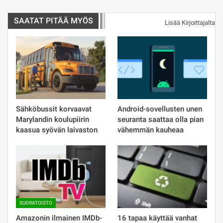
SAATAT PITÄÄ MYÖS
Lisää Kirjoittajalta
Sähköbussit korvaavat
Android-sovellusten unen
Marylandin koulupiirin
seuranta saattaa olla pian
kaasua syövän laivaston
vähemmän kauheaa
SUORATOISTO
Amazonin ilmainen IMDb-
16 tapaa käyttää vanhat