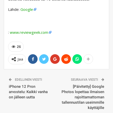
Lähde:
Google
:
www.reviewgeek.com
26
Jaa
EDELLINEN VIESTI
SEURAAVA VIESTI
iPhone 12 Pron
[Päivitetty] Google
arvostelu: Kaikki vanha
Photos lopettaa ilmaisen
on jälleen uutta
rajoittamattoman
tallennustilan useimmille
käyttäjille