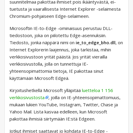
suunnitelmaa pakottaa ihmiset pois ikääntyvästä, ei-
tuetusta ja vaarallisesta Internet Explorer -selaimesta
Chromium-pohjaiseen Edge-selaimeen.
Microsoftin IE-to-Edge -ominaisuus perustuu DLL-
tiedostoon, joka on piilotettu Edge-asennuksiin.
Tiedosto, jonka näppärä nimi on
ie_to_edge_bho.dll
, on
Internet Explorerin laajennus, joka tarkistaa, mihin
verkkosivustoon yrität päästä. Jos yrität vierailla
verkkosivustolla, jolla on tunnettuja IE-
yhteensopimattomia tietoja, IE pakottaa sinut
käyttämään Microsoft Edgeä.
Kirjoitushetkellä Microsoft ylläpitää
luetteloa 1 156
verkkosivustosta
, joilla on IE-yhteensopimattomuus,
mukaan lukien YouTube, Instagram, Twitter, Chase ja
Yahoo Mail. Lista kasvaa edelleen, kun Microsoft
pakottaa ihmisiä siirtymään IE:stä Edgeen.
Jotkut ihmiset saattavat jo kohdata IE-to-Edge -