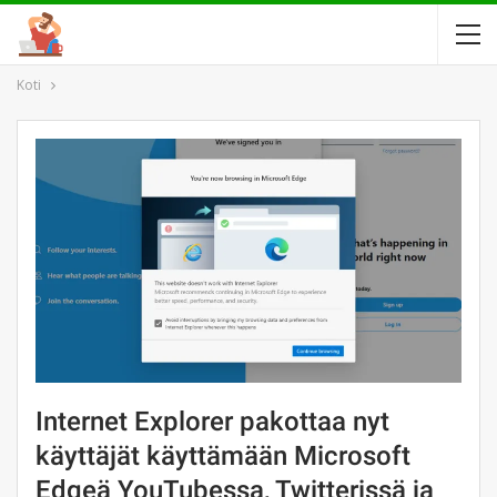
Koti
Internet Explorer pakottaa nyt
käyttäjät käyttämään Microsoft
Edgeä YouTubessa, Twitterissä ja