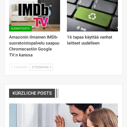
SUORATOISTO
Amazonin ilmainen IMDb-
16 tapaa käyttää vanhat
suoratoistopalvelu saapuu
laitteet uudelleen
Chromecastiin Google
TV:n kanssa
TAKAISIN
ETEENPÄIN
KÜRZLICHE POSTS