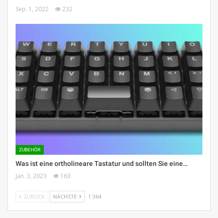
Sep. 1, 2022
232
ZUBEHÖR
Was ist eine ortholineare Tastatur und sollten Sie eine…
Jan. 3, 2023
163
ZURÜCK
NÄCHSTE
1 364