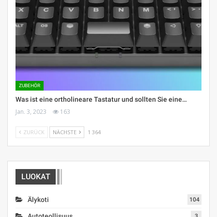
ZUBEHÖR
Was ist eine ortholineare Tastatur und sollten Sie eine…
Jan. 3, 2023
163
ZURÜCK
NÄCHSTE
1 364
LUOKAT
Älykoti
104
Autoteollisuus
3