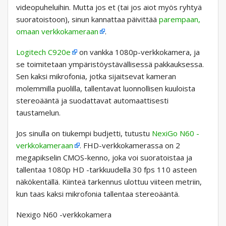
videopuheluihin. Mutta jos et (tai jos aiot myös ryhtyä
suoratoistoon), sinun kannattaa päivittää
parempaan,
omaan verkkokameraan
.
Logitech C920e
on vankka 1080p-verkkokamera, ja
se toimitetaan ympäristöystävällisessä pakkauksessa.
Sen kaksi mikrofonia, jotka sijaitsevat kameran
molemmilla puolilla, tallentavat luonnollisen kuuloista
stereoääntä ja suodattavat automaattisesti
taustamelun.
Jos sinulla on tiukempi budjetti, tutustu
NexiGo N60 -
verkkokameraan
. FHD-verkkokamerassa on 2
megapikselin CMOS-kenno, joka voi suoratoistaa ja
tallentaa 1080p HD -tarkkuudella 30 fps 110 asteen
näkökentällä. Kiinteä tarkennus ulottuu viiteen metriin,
kun taas kaksi mikrofonia tallentaa stereoääntä.
Nexigo N60 -verkkokamera