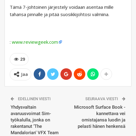
Tämä 7-johtoinen järjestely voidaan asentaa mille
tahansa pinnalle ja pitää suosikkijohtosi valmiina.
:
www.reviewgeek.com
29
Jaa
EDELLINEN VIESTI
SEURAAVA VIESTI
Yhdysvaltain
Microsoft Surface Book -
avaruusvoimat Sim-
kannettava vei
työkalulla, jonka on
omistajansa luodin ja
rakentanut ’The
pelasti hänen henkensä
Mandalorian’ VFX Team