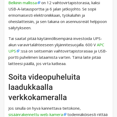
Belkinin mallissa
on 12 vaihtovirtapistorasia, kaksi
USB-A-latausporttia ja 6 jalan jatkojohto. Se sopii
erinomaisesti elektroniikkaan, työkaluihin ja
oheislaitteisiin, ja sen takana on asennusreiät helppoon
säilytykseen.
Tai saatat pitää käytännöllisempänä investoida UPS-
akun varavirtalähteeseen ylijännitesuojalla. 600 V
APC
UPS
:ssä on seitsemän vaihtovirtapistorasiaa ja USB-
portti puhelimen lataamista varten. Tämä laite pitää
laitteesi päällä, jos virta katkeaa.
Soita videopuheluita
laadukkaalla
verkkokameralla
Jos sinulla on hyvä kannettava tietokone,
sisäänrakennettu web-kamera
todennäköisesti riittää