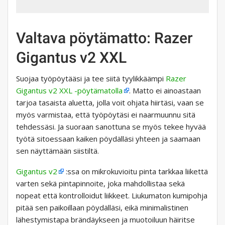
Valtava pöytämatto: Razer
Gigantus v2 XXL
Suojaa työpöytääsi ja tee siitä tyylikkäämpi
Razer
Gigantus v2 XXL -pöytämatolla
. Matto ei ainoastaan ​​
tarjoa tasaista aluetta, jolla voit ohjata hiirtäsi, vaan se
myös varmistaa, että työpöytäsi ei naarmuunnu sitä
tehdessäsi. Ja suoraan sanottuna se myös tekee hyvää
työtä sitoessaan kaiken pöydälläsi yhteen ja saamaan
sen näyttämään siistiltä.
Gigantus v2
:ssa on mikrokuvioitu pinta tarkkaa liikettä
varten sekä pintapinnoite, joka mahdollistaa sekä
nopeat että kontrolloidut liikkeet. Liukumaton kumipohja
pitää sen paikoillaan pöydälläsi, eikä minimalistinen
lähestymistapa brändäykseen ja muotoiluun häiritse