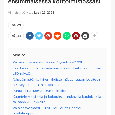
ensimmäisessä kotitoimistossasi
Viimeisin päivitys
kesä 26, 2022
29
Jaa
Sisältö
Valtava pöytämatto: Razer Gigantus v2 XXL
Laadukas budjettiystävällinen näyttö: Dellin 27 tuuman
LED-näyttö
Näppäimistön ja hiiren yhdistelmä: Langaton Logitech
MX Keys -näppäimistöpaketti
Puhu: FIFINE K669B USB-mikrofoni
Kuuntele musiikkia ja kokouksia mukavilla kuulokkeilla
tai nappikuulokkeilla
Valaise työtilaasi: SHINE HAI Touch Control -
pöytälamppu