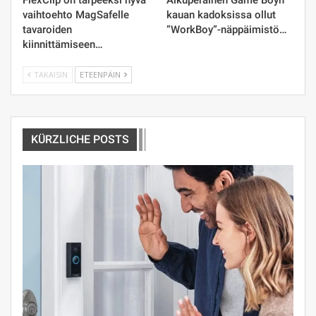
FlexClip on tarpeeksi hyvä
Alkuperäinen Game Boyn
vaihtoehto MagSafelle
kauan kadoksissa ollut
tavaroiden
”WorkBoy”-näppäimistö…
kiinnittämiseen…
TAKAISIN
ETEENPÄIN
KÜRZLICHE POSTS