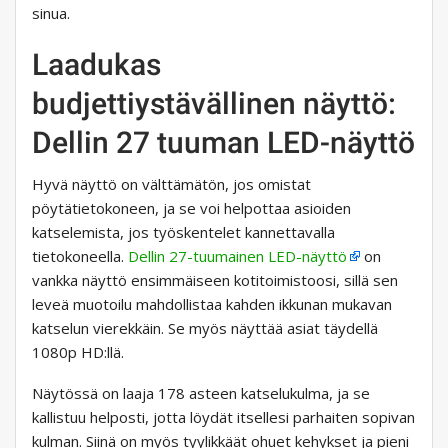
sinua.
Laadukas
budjettiystävällinen näyttö:
Dellin 27 tuuman LED-näyttö
Hyvä näyttö on välttämätön, jos omistat
pöytätietokoneen, ja se voi helpottaa asioiden
katselemista, jos työskentelet kannettavalla
tietokoneella.
Dellin 27-tuumainen LED-näyttö
on
vankka näyttö ensimmäiseen kotitoimistoosi, sillä sen
leveä muotoilu mahdollistaa kahden ikkunan mukavan
katselun vierekkäin. Se myös näyttää asiat täydellä
1080p HD:llä.
Näytössä on laaja 178 asteen katselukulma, ja se
kallistuu helposti, jotta löydät itsellesi parhaiten sopivan
kulman. Siinä on myös tyylikkäät ohuet kehykset ja pieni