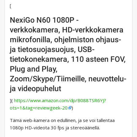
[
NexiGo N60 1080P -
verkkokamera, HD-verkkokamera
mikrofonilla, ohjelmiston ohjaus-
ja tietosuojasuojus, USB-
tietokonekamera, 110 asteen FOV,
Plug and Play,
Zoom/Skype/Tiimeille, neuvottelu-
ja videopuhelut
](
https://www.amazon.com/dp/B088TSR6YJ?
ots=1&tag=reviewgeek-20
)
Tämä web-kamera on edullinen, ja se voi tallentaa
1080p HD-videota 30 fps ja stereoäänellä.