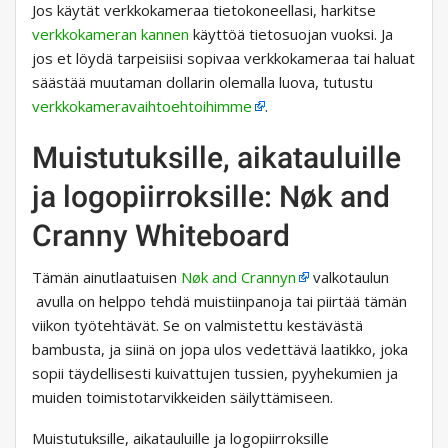
Jos käytät verkkokameraa tietokoneellasi, harkitse
verkkokameran kannen
käyttöä tietosuojan vuoksi. Ja
jos et löydä tarpeisiisi sopivaa verkkokameraa tai haluat
säästää muutaman dollarin olemalla luova, tutustu
verkkokameravaihtoehtoihimme
.
Muistutuksille, aikatauluille
ja logopiirroksille: Nøk and
Cranny Whiteboard
Tämän ainutlaatuisen
Nøk and Crannyn
valkotaulun
avulla on helppo tehdä muistiinpanoja tai piirtää tämän
viikon työtehtävät. Se on valmistettu kestävästä
bambusta, ja siinä on jopa ulos vedettävä laatikko, joka
sopii täydellisesti kuivattujen tussien, pyyhekumien ja
muiden toimistotarvikkeiden säilyttämiseen.
Muistutuksille, aikatauluille ja logopiirroksille