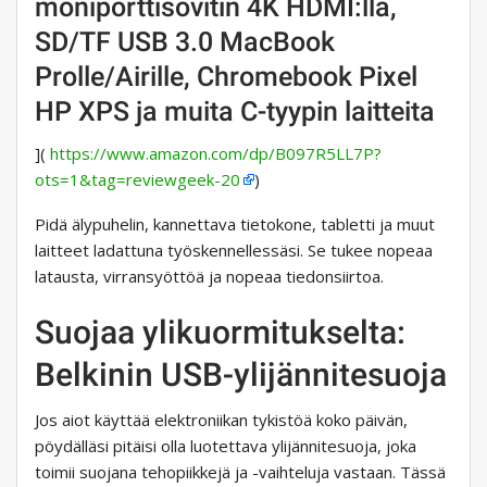
moniporttisovitin 4K HDMI:llä,
SD/TF USB 3.0 MacBook
Prolle/Airille, Chromebook Pixel
HP XPS ja muita C-tyypin laitteita
](
https://www.amazon.com/dp/B097R5LL7P?
ots=1&tag=reviewgeek-20
)
Pidä älypuhelin, kannettava tietokone, tabletti ja muut
laitteet ladattuna työskennellessäsi. Se tukee nopeaa
latausta, virransyöttöä ja nopeaa tiedonsiirtoa.
Suojaa ylikuormitukselta:
Belkinin USB-ylijännitesuoja
Jos aiot käyttää elektroniikan tykistöä koko päivän,
pöydälläsi pitäisi olla luotettava ylijännitesuoja, joka
toimii suojana tehopiikkejä ja -vaihteluja vastaan. Tässä