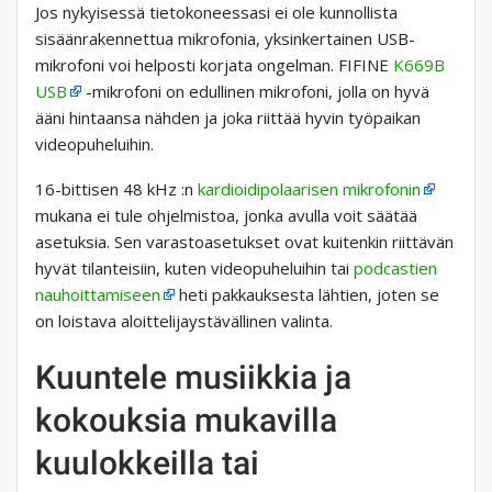
Jos nykyisessä tietokoneessasi ei ole kunnollista
sisäänrakennettua mikrofonia, yksinkertainen USB-
mikrofoni voi helposti korjata ongelman. FIFINE
K669B
USB
-mikrofoni on edullinen mikrofoni, jolla on hyvä
ääni hintaansa nähden ja joka riittää hyvin työpaikan
videopuheluihin.
16-bittisen 48 kHz :n
kardioidipolaarisen mikrofonin
mukana ei tule ohjelmistoa, jonka avulla voit säätää
asetuksia. Sen varastoasetukset ovat kuitenkin riittävän
hyvät tilanteisiin, kuten videopuheluihin tai
podcastien
nauhoittamiseen
heti pakkauksesta lähtien, joten se
on loistava aloittelijaystävällinen valinta.
Kuuntele musiikkia ja
kokouksia mukavilla
kuulokkeilla tai