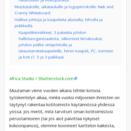
neuvottelu- ja videopuhelut
Muistutuksille, aikatauluille ja logopiirroksille: Nøk and
Cranny Whiteboard
Hallitse johtoja ja kaapeleita alustalla, hihoilla ja
pidikkeillä
Kaapelikiinnikkeet, 3 pakettia johdon
hallintaorganisaatiota, silikoniset liimakoukut,
johdon pidike virtajohtoille ja
lataustarvikekaapeleille, hiiren kaapeli, PC, toimisto
ja koti (7, 5 ja 3 paikkaa)
Africa Studio / Shutterstock.com
Muutaman viime vuoden aikana tehtiin kotona
työskentelyn aikaa, minkä vuoksi miljoonien ihmisten on
täytynyt rakentaa kotitoimisto käytännössä yhdessä
yössä. Jos mietit, mitä tarvitset oman kotitoimistosi
perustamiseen (tai jos aiot päivittää nykyiset
kokoonpanosi), olemme koonneet luettelon kaikesta,