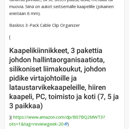
muovia. Siinä on aukot seitsemälle kaapelille (jokainen
enintään 6 mm).
Baskiss 3-Pack Cable Clip Organizer
[
Kaapelikiinnikkeet, 3 pakettia
johdon hallintaorganisaatiota,
silikoniset liimakoukut, johdon
pidike virtajohtoille ja
lataustarvikekaapeleille, hiiren
kaapeli, PC, toimisto ja koti (7, 5 ja
3 paikkaa)
](
https://www.amazon.com/dp/B07BQ2MWT3?
ots=1&tag=reviewgeek-20
)