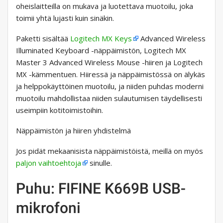
oheislaitteilla on mukava ja luotettava muotoilu, joka
toimii yhtä lujasti kuin sinäkin.
Paketti sisältää
Logitech MX Keys
Advanced Wireless
Illuminated Keyboard -näppäimistön, Logitech MX
Master 3 Advanced Wireless Mouse -hiiren ja Logitech
MX -kämmentuen. Hiiressä ja näppäimistössä on älykäs
ja helppokäyttöinen muotoilu, ja niiden puhdas moderni
muotoilu mahdollistaa niiden sulautumisen täydellisesti
useimpiin kotitoimistoihin.
Näppäimistön ja hiiren yhdistelmä
Jos pidät mekaanisista näppäimistöistä, meillä on myös
paljon vaihtoehtoja
sinulle.
Puhu: FIFINE K669B USB-
mikrofoni