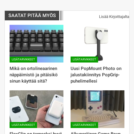
SAATAT PITÄÄ MYÖS
Lisää Kirjoittajalta
LISÄTARVIKKEET
LISÄTARVIKKEET
Mikä on ortolineaarinen
Uusi PopMount Photo on
näppäimistö ja pitäisikö
jalustakiinnitys PopGrip-
sinun käyttää sitä?
puhelimellesi
LISÄTARVIKKEET
LISÄTARVIKKEET