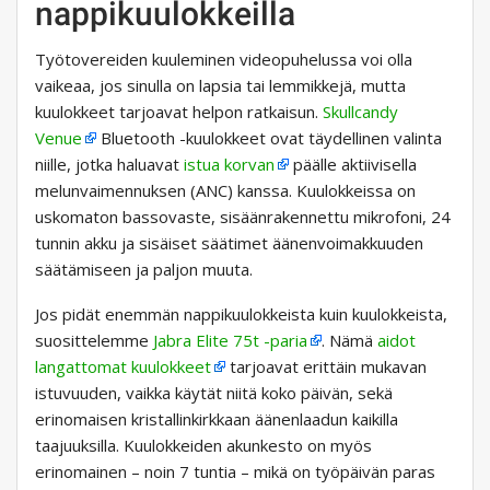
nappikuulokkeilla
Työtovereiden kuuleminen videopuhelussa voi olla
vaikeaa, jos sinulla on lapsia tai lemmikkejä, mutta
kuulokkeet tarjoavat helpon ratkaisun.
Skullcandy
Venue
Bluetooth -kuulokkeet ovat täydellinen valinta
niille, jotka haluavat
istua korvan
päälle aktiivisella
melunvaimennuksen (ANC) kanssa. Kuulokkeissa on
uskomaton bassovaste, sisäänrakennettu mikrofoni, 24
tunnin akku ja sisäiset säätimet äänenvoimakkuuden
säätämiseen ja paljon muuta.
Jos pidät enemmän nappikuulokkeista kuin kuulokkeista,
suosittelemme
Jabra Elite 75t -paria
. Nämä
aidot
langattomat kuulokkeet
tarjoavat erittäin mukavan
istuvuuden, vaikka käytät niitä koko päivän, sekä
erinomaisen kristallinkirkkaan äänenlaadun kaikilla
taajuuksilla. Kuulokkeiden akunkesto on myös
erinomainen – noin 7 tuntia – mikä on työpäivän paras