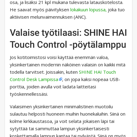
osa, ja lisäksi 21 kpl mukana tulevasta latauskotelosta.
He saavat myös päivityksen
lokakuun lopussa,
joka tuo
aktiivisen melunvaimennuksen (ANC).
Valaise työtilaasi: SHINE HAI
Touch Control -pöytälamppu
Jos kotitoimistosi voisi käyttää enemmän valoa,
yksinkertainen modernin näköinen valaisin on kaikki mitä
todella tarvitset. Joissakin, kuten
SHINE HAI Touch
Control Desk Lampissa
, on jopa kaksi nopeaa USB-
porttia, joiden avulla voit ladata laitteitasi
työskennellessäsi.
Valaisimen yksinkertainen minimalistinen muotoilu
sulautuu helposti huoneen muihin huonekaluihin. Siinä on
kolme kirkkaustasoa, ja voit selata jokaisen läpi tai
sytyttää tai sammuttaa lampun yksinkertaisesti
koskettamalla lampun kantaa tai pylvästä. Siinä on myös