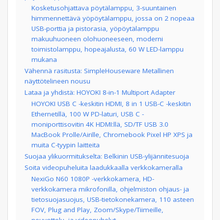
Kosketusohjattava pöytälamppu, 3-suuntainen
himmennettävä yöpöytälamppu, jossa on 2 nopeaa
USB-porttia ja pistorasia, yöpöytälamppu
makuuhuoneen olohuoneeseen, moderni
toimistolamppu, hopeajalusta, 60 W LED-lamppu
mukana
Vähennä rasitusta: SimpleHouseware Metallinen
näyttötelineen nousu
Lataa ja yhdistä: HOYOKI 8-in-1 Multiport Adapter
HOYOKI USB C -keskitin HDMI, 8 in 1 USB-C -keskitin
Ethernetillä, 100 W PD-laturi, USB C -
moniporttisovitin 4K HDMI:llä, SD/TF USB 3.0
MacBook Prolle/Airille, Chromebook Pixel HP XPS ja
muita C-tyypin laitteita
Suojaa ylikuormitukselta: Belkinin USB-ylijännitesuoja
Soita videopuheluita laadukkaalla verkkokameralla
NexiGo N60 1080P -verkkokamera, HD-
verkkokamera mikrofonilla, ohjelmiston ohjaus- ja
tietosuojasuojus, USB-tietokonekamera, 110 asteen
FOV, Plug and Play, Zoom/Skype/Tiimeille,