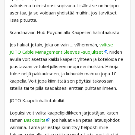
valkoisena toimistoosi sopivana. Lisäksi se on helppo
asentaa, ja se voidaan yhdistää muihin, jos tarvitset
lisää pituutta.
Scandinavian Hub Pöydän alla Kaapelien hallintaalusta
Jos haluat jotain, joka on vain … vähemmän,
valitse
JOTO Cable Management Sleeves -suojukset
. Niiden
avulla voit asettaa kaikki kaapelit yhteen ja koteloida ne
joustavaan vetoketjulliseen neopreeniholkkiin. Hihoja
tulee neljä pakkaukseen, ja kuhunkin mahtuu jopa 10
kaapelia. Voit jopa kiinnittää sen pöytäsi takaosaan
siteillä tai teipillä saadaksesi erittäin puhtaan ilmeen.
JOTO Kaapelinhallintaholkit
Lopuksi voit valita kaapelipidikkeen järjestäjän, kuten
tämän
Baskissilta
, jos haluat vain pitää latausjohdot
valmiina. Tämä järjestäjä kiinnittyy helposti mille
tahansa pinnalle, oli se sitten puuta, lasia, metallia tai