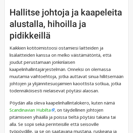
Hallitse johtoja ja kaapeleita
alustalla, hihoilla ja
pidikkeillä
Kaikkien kotitoimistoosi ostamiesi laitteiden ja
lisälaitteiden kanssa on melko väistämätöntä, että
joudut perustamaan jonkinlaisen
kaapelinhallintajärjestelmän. Onneksi on olemassa
muutamia vaihtoehtoja, jotka auttavat sinua hillitsemään
johtojen ja ylijännitesuojaimien kaoottista sotkua, jotka
todennäköisesti nielaisevat pöytäsi alaosan.
Pöydän alla oleva kaapelinhallintalokero, kuten nämä
Scandinavian Hubilta
, on täydellinen johtojen
pitämiseen ylhäällä ja poissa tieltä pöytäsi takana tai
alla. Se sopii sekä perinteisille että seisoville
työpöydille, ja se on saatavana mustana, ruskeana ja