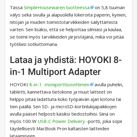
Tässä
SimpleHousewaren tuotteessa
on 5,8 tuuman
välys sekä sivulla ja alapuolella lokeroita paperin, kynien,
nitojan ja muiden toimistotarvikkeiden säilyttämistä
varten. Sen lisäksi, että se helpottaa silmiäsi ja kaulaa,
se toimii myös tarvikkeiden järjestäjänä, mikä voi pitää
työtilasi sotkuttomana.
Lataa ja yhdistä: HOYOKI 8-
in-1 Multiport Adapter
HOYOKI
8-in-1 -moniporttisovittimen
avulla puhelin,
tabletti, kannettava tietokone ja muut laitteet on
helppo pitää ladattuna koko työpäivän ajan kotona tai
tien päällä. Sen SD- ja microSD-kortinlukijapaikkojen
avulla pääset helposti käsiksi tiedostoihisi. Siinä on
myös 100 W
USB-C Power Delivery
-portti, joka sopii
täydellisesti MacBook Pron kaltaisten laitteiden
lataamiseen.