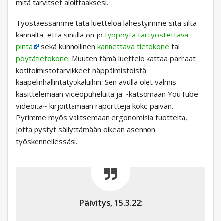
mitä tarvitset aloittaaksesi.
Työstäessämme tätä luetteloa lähestyimme sitä siltä
kannalta, että sinulla on jo
työpöytä tai työstettävä
pinta
sekä kunnollinen
kannettava tietokone
tai
pöytätietokone
. Muuten tämä luettelo kattaa parhaat
kotitoimistotarvikkeet näppäimistöistä
kaapelinhallintatyökaluihin. Sen avulla olet valmis
käsittelemään videopuheluita ja ~katsomaan YouTube-
videoita~ kirjoittamaan raportteja koko päivän.
Pyrimme myös valitsemaan ergonomisia tuotteita,
jotta pystyt säilyttämään oikean asennon
työskennellessäsi.
Päivitys, 15.3.22: