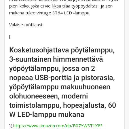
pieni koko, joka ei vie liikaa tilaa työpöydältäsi, ja sen
mukana tulee vintage ST64 LED -lamppu.
Valaise työtilaasi
[
Kosketusohjattava pöytälamppu,
3-suuntainen himmennettävä
yöpöytälamppu, jossa on 2
nopeaa USB-porttia ja pistorasia,
yöpöytälamppu makuuhuoneen
olohuoneeseen, moderni
toimistolamppu, hopeajalusta, 60
W LED-lamppu mukana
](
https://www.amazon.com/dp/B07YWST1X8?