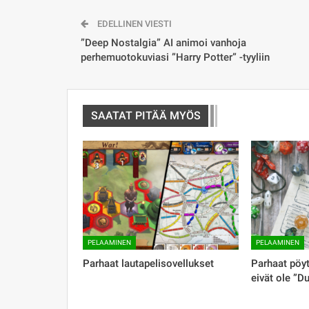
EDELLINEN VIESTI
”Deep Nostalgia” AI animoi vanhoja
perhemuotokuviasi ”Harry Potter” -tyyliin
SAATAT PITÄÄ MYÖS
PELAAMINEN
PELAAMINEN
Parhaat lautapelisovellukset
Parhaat pöyt
eivät ole ”