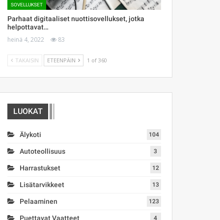
SOVELLUKSET
Parhaat digitaaliset nuottisovellukset, jotka
helpottavat…
heinä 4, 2022
83
TAKAISIN
ETEENPÄIN
1 of 360
LUOKAT
Älykoti
104
Autoteollisuus
3
Harrastukset
12
Lisätarvikkeet
13
Pelaaminen
123
Puettavat Vaatteet
4