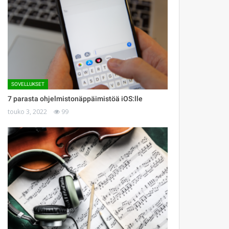
SOVELLUKSET
7 parasta ohjelmistonäppäimistöä iOS:lle
touko 3, 2022
99