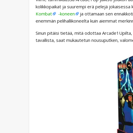
kolikkopaikat ja suurempi erä pelejä jokaisessa
Kombat
-koneen
ja ottamaan sen ennakkoti
enemmän pelihallikoneelta kuin aiemmat merkinnä
Sinun pitäisi tietää, mitä odottaa Arcade1Upilta
tavallista, saat mukautetun nousuputken, valome