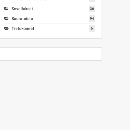
Sovellukset
36
Suoratoisto
94
Tietokoneet
6