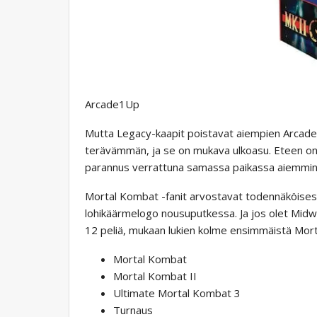
Arcade1Up
Mutta Legacy-kaapit poistavat aiempien Arcade1
terävämmän, ja se on mukava ulkoasu. Eteen on m
parannus verrattuna samassa paikassa aiemmin e
Mortal Kombat -fanit arvostavat todennäköisesti
lohikäärmelogo nousuputkessa. Ja jos olet Midwa
12 peliä, mukaan lukien kolme ensimmäistä Mor
Mortal Kombat
Mortal Kombat II
Ultimate Mortal Kombat 3
Turnaus