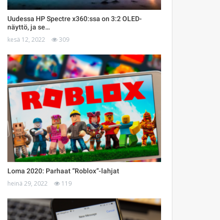
Uudessa HP Spectre x360:ssa on 3:2 OLED-
näyttö, ja se…
kesä 12, 2022
309
Loma 2020: Parhaat ”Roblox”-lahjat
heinä 29, 2022
119