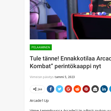
PELAAMINEN
Tule tänne! Ennakkotilaa Arca
Kombat” perintökaappi nyt
Viimeisin päivitys
tammi 5, 2023
Jaa
Arcade1Up
Viime tammikuussa Arcade1Up julkisti joukon u