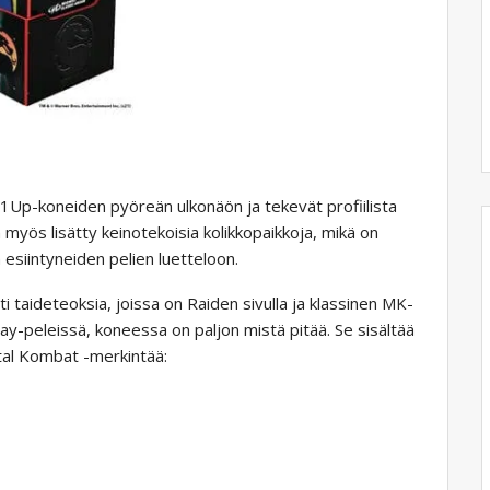
Up-koneiden pyöreän ulkonäön ja tekevät profiilista
yös lisätty keinotekoisia kolikkopaikkoja, mikä on
siintyneiden pelien luetteloon.
 taideteoksia, joissa on Raiden sivulla ja klassinen MK-
y-peleissä, koneessa on paljon mistä pitää. Se sisältää
tal Kombat -merkintää: