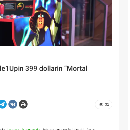
de1Upin 399 dollarin ”Mortal
31
usia
Legacy-kaappeja
, joissa on uudet tyylit, faux-