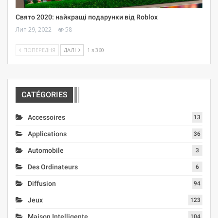
Свято 2020: найкращі подарунки від Roblox
Лип 29, 2022
58
ПОПЕРЕДНЯ
ДАЛІ
1 з 360
CATÉGORIES
Accessoires
13
Applications
36
Automobile
3
Des Ordinateurs
6
Diffusion
94
Jeux
123
Maison Intelligente
104