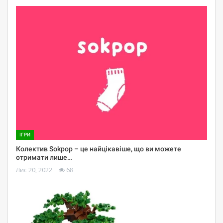
ІГРИ
Колектив Sokpop – це найцікавіше, що ви можете
отримати лише…
Лис 20, 2022
68