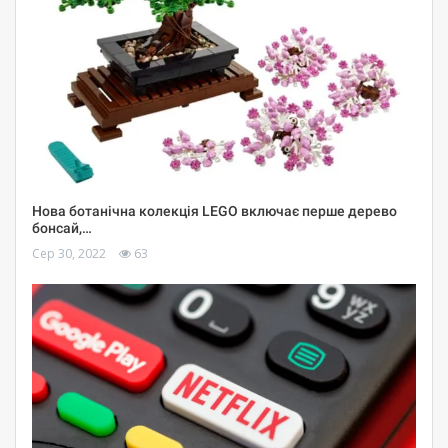
Нова ботанічна колекція LEGO включає перше дерево
бонсай,…
Сер 30, 2022
63