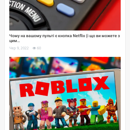
Чому на вашому пульті є кнопка Netflix (і що ви можете з
цим…
Чер 9, 2022
60