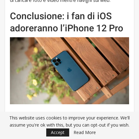
di caricare foto e video mentre navighi sul web.
Conclusione: i fan di iOS
adoreranno l’iPhone 12 Pro
Giustino Duino
This website uses cookies to improve your experience. We'll
assume you're ok with this, but you can opt-out if you wish.
Si tratta di questo: se non ti piace Android, non puoi
Accept
Read More
sbagliare con l’iPhone 12 Pro (o con qualsiasi telefono