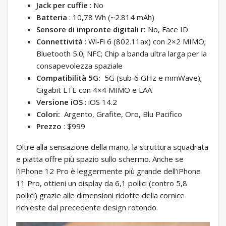
Jack per cuffie
:
No
Batteria
:
10,78 Wh (~2.814 mAh)
Sensore di impronte digitali
r
:
No, Face ID
Connettività
:
Wi‑Fi 6 (802.11ax) con 2×2 MIMO;
Bluetooth 5.0; NFC; Chip a banda ultra larga per la
consapevolezza spaziale
Compatibilità 5G:
5G (sub‑6 GHz e mmWave);
Gigabit LTE con 4×4 MIMO e LAA
Versione iOS
:
iOS 14.2
Colori:
Argento, Grafite, Oro, Blu Pacifico
Prezzo
:
$999
Oltre alla sensazione della mano, la struttura squadrata
e piatta offre più spazio sullo schermo. Anche se
l’iPhone 12 Pro è leggermente più grande dell’iPhone
11 Pro, ottieni un display da 6,1 pollici (contro 5,8
pollici) grazie alle dimensioni ridotte della cornice
richieste dal precedente design rotondo.