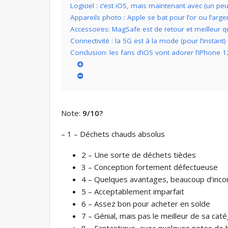
Logiciel : c’est iOS, mais maintenant avec (un pe
Appareils photo : Apple se bat pour l’or ou l’arge
Accessoires: MagSafe est de retour et meilleur 
Connectivité : la 5G est à la mode (pour l’instant)
Conclusion: les fans d’iOS vont adorer l’iPhone 1
Note:
9/10
?
– 1 – Déchets chauds absolus
2 – Une sorte de déchets tièdes
3 – Conception fortement défectueuse
4 – Quelques avantages, beaucoup d’inco
5 – Acceptablement imparfait
6 – Assez bon pour acheter en solde
7 – Génial, mais pas le meilleur de sa cat
8 – Fantastique, avec quelques notes de