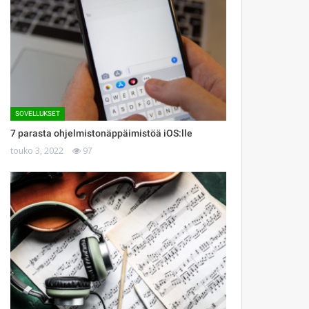
SOVELLUKSET
7 parasta ohjelmistonäppäimistöä iOS:lle
touko 3, 2022
97