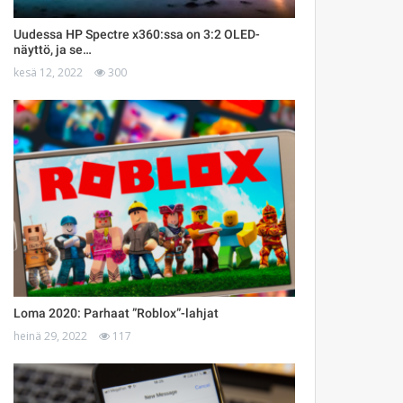
Uudessa HP Spectre x360:ssa on 3:2 OLED-
näyttö, ja se…
kesä 12, 2022
300
Loma 2020: Parhaat ”Roblox”-lahjat
heinä 29, 2022
117