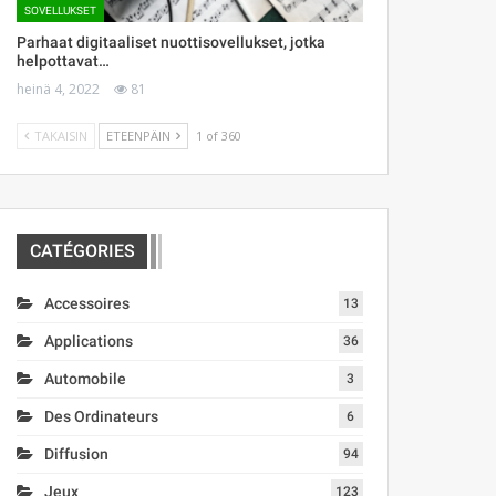
SOVELLUKSET
Parhaat digitaaliset nuottisovellukset, jotka
helpottavat…
heinä 4, 2022
81
TAKAISIN
ETEENPÄIN
1 of 360
CATÉGORIES
Accessoires
13
Applications
36
Automobile
3
Des Ordinateurs
6
Diffusion
94
Jeux
123