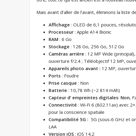
Mais avant d’aller de l’avant, éliminons la liste 
Affichage
:
OLED de 6,1 pouces, résolutio
Processeur
:
Apple A14 Bionic
RAM
:
6 Go
Stockage
:
128 Go, 256 Go, 512 Go
Caméras arrière
:
12 MP Wide (principal),
ouverture f/2.4 ; Téléobjectif 12 MP, ouv
Appareils photo avant :
12 MP, ouvertur
Ports
:
Foudre
Prise casque
:
Non
Batterie
:
10,78 Wh (~2 814 mAh)
Capteur d’ empreintes digitales
:
Non
, F
Connectivité
:
Wi‑Fi 6 (802.11ax) avec 2×
pour la conscience spatiale
Compatibilité 5G :
5G (sous‑6 GHz et ond
LAA
Version iOS
:
iOS 14.2