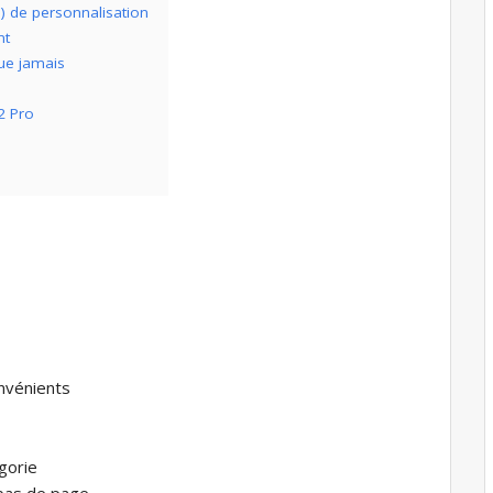
u) de personnalisation
nt
que jamais
2 Pro
nvénients
égorie
 bas de page