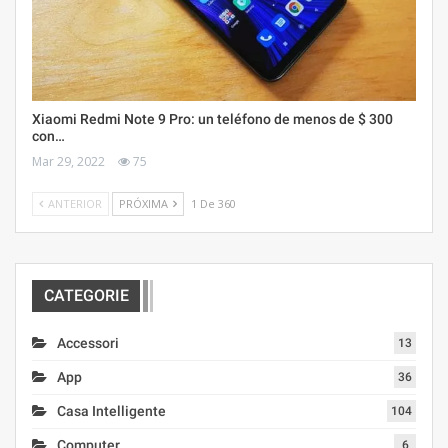
Xiaomi Redmi Note 9 Pro: un teléfono de menos de $ 300
con…
Mar 29, 2022
75
ANTERIOR
PRÓXIMA
1 De 360
CATEGORIE
Accessori
13
App
36
Casa Intelligente
104
Computer
6