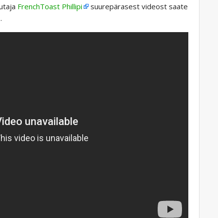
sutaja
FrenchToast Phillipi
suurepärasest videost saate
.