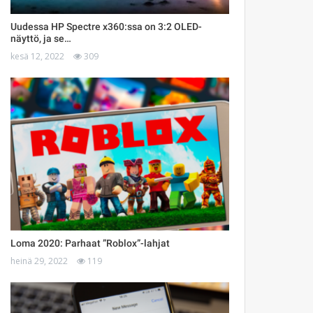
Uudessa HP Spectre x360:ssa on 3:2 OLED-
näyttö, ja se…
kesä 12, 2022
309
Loma 2020: Parhaat ”Roblox”-lahjat
heinä 29, 2022
119