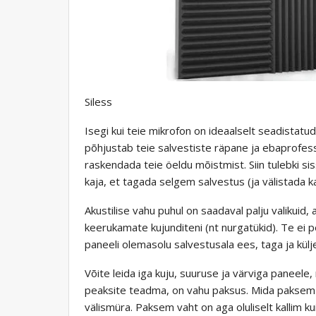
Siless
Isegi kui teie mikrofon on ideaalselt seadistatud,
põhjustab teie salvestiste räpane ja ebaprofessi
raskendada teie öeldu mõistmist. Siin tulebki s
kaja, et tagada selgem salvestus (ja välistada k
Akustilise vahu puhul on saadaval palju valikuid, 
keerukamate kujunditeni (nt nurgatükid). Te ei p
paneeli olemasolu salvestusala ees, taga ja külj
Võite leida iga kuju, suuruse ja värviga paneele,
peaksite teadma, on vahu paksus. Mida paksem 
välismüra. Paksem vaht on aga oluliselt kallim ku