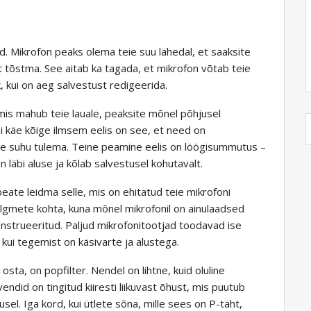
. Mikrofon peaks olema teie suu lähedal, et saaksite
t tõstma. See aitab ka tagada, et mikrofon võtab teie
, kui on aeg salvestust redigeerida.
, mis mahub teie lauale, peaksite mõnel põhjusel
ni käe kõige ilmsem eelis on see, et need on
tse suhu tulema. Teine peamine eelis on löögisummutus –
n läbi aluse ja kõlab salvestusel kohutavalt.
 peate leidma selle, mis on ehitatud teie mikrofoni
õlgmete kohta, kuna mõnel mikrofonil on ainulaadsed
onstrueeritud. Paljud mikrofonitootjad toodavad ise
k, kui tegemist on käsivarte ja alustega.
sta, on popfilter. Nendel on lihtne, kuid oluline
endid on tingitud kiiresti liikuvast õhust, mis puutub
usel. Iga kord, kui ütlete sõna, mille sees on P-täht,