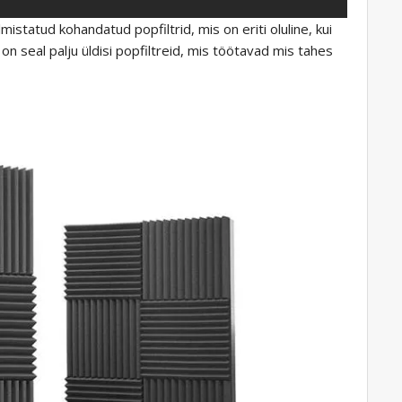
istatud kohandatud popfiltrid, mis on eriti oluline, kui
 on seal palju üldisi popfiltreid, mis töötavad mis tahes