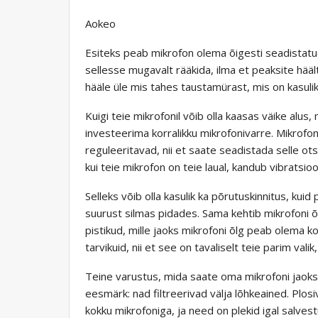
Aokeo
Esiteks peab mikrofon olema õigesti seadistatud
sellesse mugavalt rääkida, ilma et peaksite hääl
hääle üle mis tahes taustamürast, mis on kasulik
Kuigi teie mikrofonil võib olla kaasas väike alus
investeerima korralikku mikrofonivarre. Mikrofo
reguleeritavad, nii et saate seadistada selle o
kui teie mikrofon on teie laual, kandub vibratsioo
Selleks võib olla kasulik ka põrutuskinnitus, kuid
suurust silmas pidades. Sama kehtib mikrofoni 
pistikud, mille jaoks mikrofoni õlg peab olema k
tarvikuid, nii et see on tavaliselt teie parim vali
Teine varustus, mida saate oma mikrofoni jaoks o
eesmärk: nad filtreerivad välja lõhkeained. Plosiv
kokku mikrofoniga, ja need on plekid igal salvest