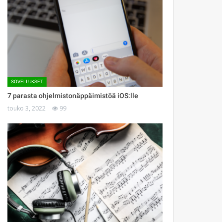
SOVELLUKSET
7 parasta ohjelmistonäppäimistöä iOS:lle
touko 3, 2022
99