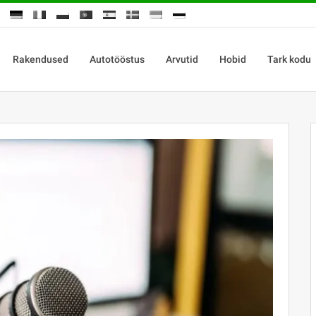
Rakendused
Autotööstus
Arvutid
Hobid
Tark kodu