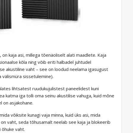
 on kaja asi, millega tõenäoliselt alati maadlete. Kaja
onaalse kõla ning võib eriti halbadel juhtudel
isse akustiline vaht – see on loodud neelama igasugust
a välismüra sissetulemine).
alates lihtsatest ruudukujulistest paneelidest kuni
ea katma iga tolli oma seinu akustilise vahuga, kuid mõne
el on asjakohane.
 mida võiksite kunagi vaja minna, kuid üks asi, mida
on vaht, seda tõhusamalt neelab see kaja ja blokeerib
i õhuke vaht.