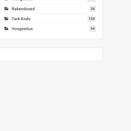
Rakendused
36
Tark Kodu
104
Voogesitus
94