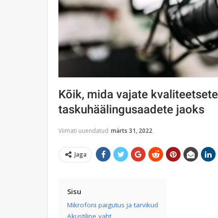
Kõik, mida vajate kvaliteetsete
taskuhäälingusaadete jaoks
Viimati uuendatud
märts 31, 2022
Jaga
Sisu
Mikrofoni paigutus ja tarvikud
Akustiline vaht