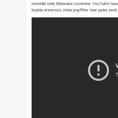
meeldib teile lõhkeaine tootmine. YouTube’i ka
kuulda erinevust, mida popfilter teie jaoks teeb 