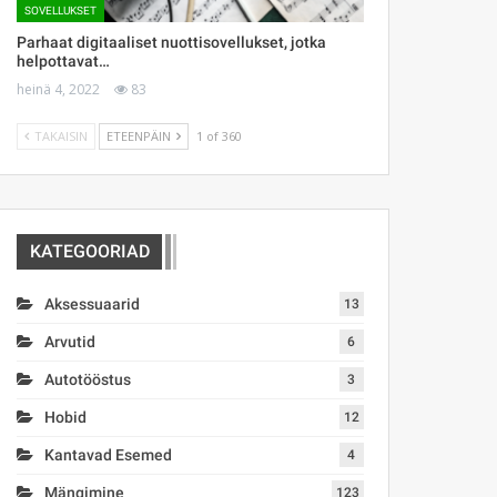
SOVELLUKSET
Parhaat digitaaliset nuottisovellukset, jotka
helpottavat…
heinä 4, 2022
83
TAKAISIN
ETEENPÄIN
1 of 360
KATEGOORIAD
Aksessuaarid
13
Arvutid
6
Autotööstus
3
Hobid
12
Kantavad Esemed
4
Mängimine
123