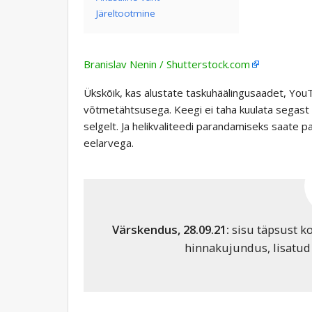
Järeltootmine
Branislav Nenin / Shutterstock.com
Ükskõik, kas alustate taskuhäälingusaadet, YouTu
võtmetähtsusega. Keegi ei taha kuulata segast hel
selgelt. Ja helikvaliteedi parandamiseks saate pa
eelarvega.
Värskendus, 28.09.21:
sisu täpsust ko
hinnakujundus, lisatud l