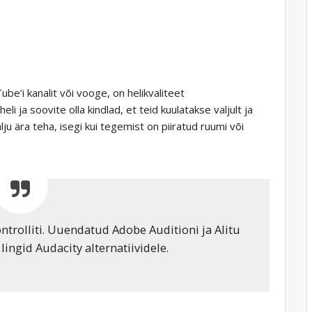
be’i kanalit või vooge, on helikvaliteet
i ja soovite olla kindlad, et teid kuulatakse valjult ja
lju ära teha, isegi kui tegemist on piiratud ruumi või
ntrolliti. Uuendatud Adobe Auditioni ja Alitu
ingid Audacity alternatiividele.