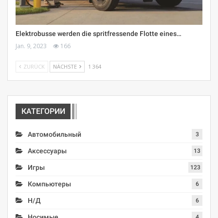
Elektrobusse werden die spritfressende Flotte eines…
Jan. 9, 2023
166
ZURÜCK
NÄCHSTE
1 364
КАТЕГОРИИ
Автомобильный
3
Аксессуары
13
Игры
123
Компьютеры
6
Н/Д
6
Носимые
4