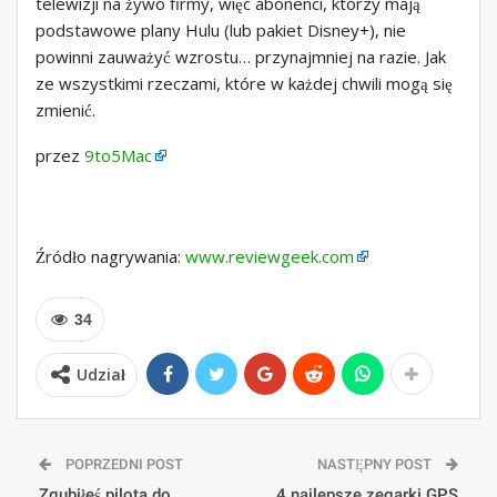
telewizji na żywo firmy, więc abonenci, którzy mają
podstawowe plany Hulu (lub pakiet Disney+), nie
powinni zauważyć wzrostu… przynajmniej na razie. Jak
ze wszystkimi rzeczami, które w każdej chwili mogą się
zmienić.
przez
9to5Mac
Źródło nagrywania:
www.reviewgeek.com
34
Udział
POPRZEDNI POST
NASTĘPNY POST
Zgubiłeś pilota do
4 najlepsze zegarki GPS