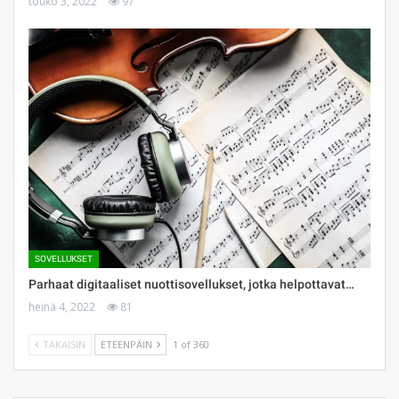
touko 3, 2022
97
SOVELLUKSET
Parhaat digitaaliset nuottisovellukset, jotka helpottavat…
heinä 4, 2022
81
TAKAISIN
ETEENPÄIN
1 of 360