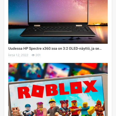
Uudessa HP Spectre x360:ssa on 3:2 OLED-näyttö, ja se…
kesä 12, 2022
301