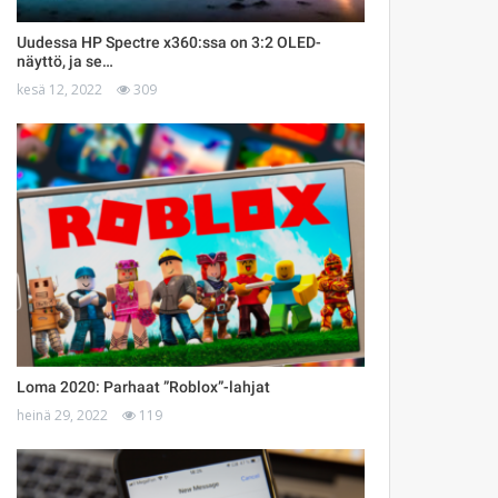
Uudessa HP Spectre x360:ssa on 3:2 OLED-
näyttö, ja se…
kesä 12, 2022
309
Loma 2020: Parhaat ”Roblox”-lahjat
heinä 29, 2022
119