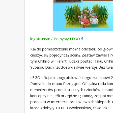
legotruman / Pomysły LEGO
Każde pomieszczenie można oddzielić od główne
cieszyć się pojedynczą sceną. Zestaw zawiera ró
tym Chihiro w T-shirt, ludzka postać Haku, Chi
Yubaba, Duch rzodkiewki i dwie wersje Bez twa
LEGO oficjalnie pogratulowało legotrumanowi 
Pomysłu do etapu Przeglądu. Oficjalna rada kon
menedżerów produktu i innych członków zespo
koncepcyjne. Jeśli przejdzie tę rundę, zespół m
produktu w Internecie oraz w swoich sklepach.
które zdobyły 10 000 zwolenników, takie jak
LE