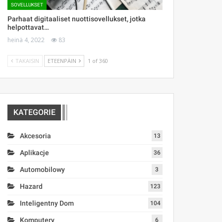
SOVELLUKSET
Parhaat digitaaliset nuottisovellukset, jotka
helpottavat…
heinä 4, 2022
83
TAKAISIN
ETEENPÄIN
1 of 360
KATEGORIE
Akcesoria
13
Aplikacje
36
Automobilowy
3
Hazard
123
Inteligentny Dom
104
Komputery
6