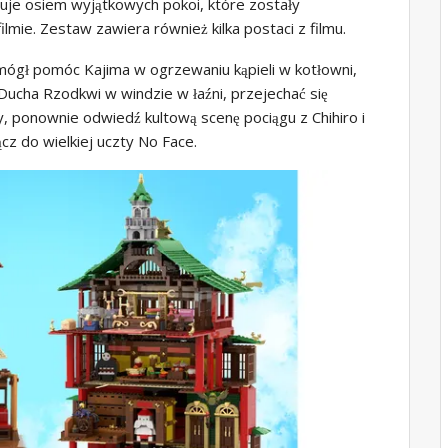
muje osiem wyjątkowych pokoi, które zostały
mie. Zestaw zawiera również kilka postaci z filmu.
mógł pomóc Kajima w ogrzewaniu kąpieli w kotłowni,
Ducha Rzodkwi w windzie w łaźni, przejechać się
, ponownie odwiedź kultową scenę pociągu z Chihiro i
ącz do wielkiej uczty No Face.