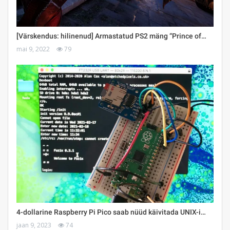
[Värskendus: hilinenud] Armastatud PS2 mäng “Prince of…
mai 9, 2022
79
4-dollarine Raspberry Pi Pico saab nüüd käivitada UNIX-i…
jaan 9, 2023
74