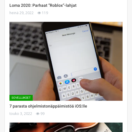
Loma 2020: Parhaat ”Roblox”-lahjat
heinä 29, 2022
119
SOVELLUKSET
7 parasta ohjelmistonäppäimistöä iOS:lle
touko 3, 2022
99