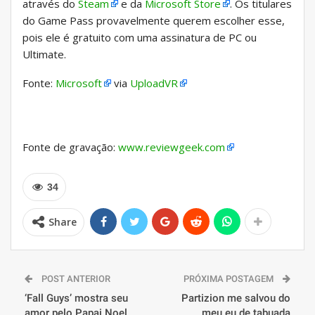
através do
Steam
e da
Microsoft Store
. Os titulares
do Game Pass provavelmente querem escolher esse,
pois ele é gratuito com uma assinatura de PC ou
Ultimate.
Fonte:
Microsoft
via
UploadVR
Fonte de gravação:
www.reviewgeek.com
34
Share
POST ANTERIOR
PRÓXIMA POSTAGEM
‘Fall Guys’ mostra seu
Partizion me salvou do
amor pelo Papai Noel
meu eu de tabuada