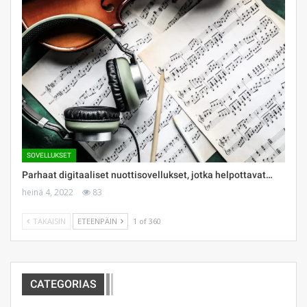
SOVELLUKSET
Parhaat digitaaliset nuottisovellukset, jotka helpottavat…
heinä 4, 2022
83
TAKAISIN
ETEENPÄIN
1 of 360
CATEGORIAS