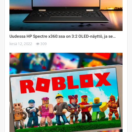
Uudessa HP Spectre x360:ssa on 3:2 OLED-näyttö, ja se…
kesä 12, 2022
309