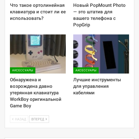
Что такое ортолинейная
Новый PopMount Photo
клавиатура и стоит ли ее
— это штатив для
использовать?
вашего телефона с
PopGrip
АКСЕССУАРЫ
АКСЕССУАРЫ
Обнаружена и
Лучшие инструменты
возрождена давно
для управления
утерянная клавиатура
кабелями
WorkBoy оригинальной
Game Boy
НАЗАД
ВПЕРЕД