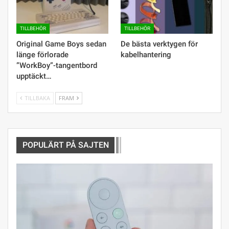
TILLBEHÖR
TILLBEHÖR
Original Game Boys sedan
De bästa verktygen för
länge förlorade
kabelhantering
”WorkBoy”-tangentbord
upptäckt…
TILLBAKA
FRAM
POPULÄRT PÅ SAJTEN