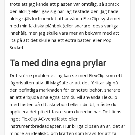
trots att jag kände att plasten var ömtålig, så sprack
den aldrig eller gav sig när jag testade den. Jag hade
aldrig självförtroendet att använda FlexClip-systemet
med min faktiska plånbok (eller snarare, dess vanliga
innehåll), men jag skulle vara mer än bekväm med att
lita på att det skulle ha ett extra batteri eller Pop
Socket.
Ta med dina egna prylar
Det större problemet jag kan se med FlexClip som ett
lågprisalternativ till MagSafe är att det förlitar sig på
den befintliga marknaden för enhetstillbehör, snarare
än att erbjuda sina egna. Om du vill använda FlexClip
med fästen på ditt skrivbord eller i din bil, måste du
applicera det på ett fäste som du redan har: Det finns
inget FlexClip AC-ventilfäste eller
instrumentbrädaadapter. Hur billiga clipsen än är, det är
mindre än idealiskt, och kraften som krävs för att ta