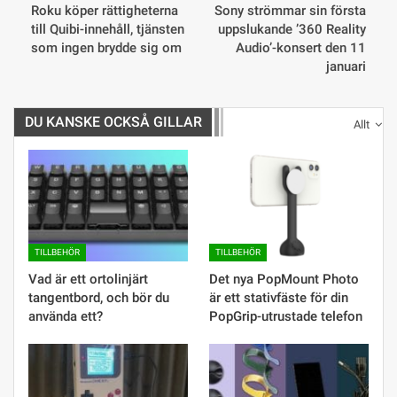
Roku köper rättigheterna
Sony strömmar sin första
till Quibi-innehåll, tjänsten
uppslukande ’360 Reality
som ingen brydde sig om
Audio’-konsert den 11
januari
DU KANSKE OCKSÅ GILLAR
Allt
TILLBEHÖR
TILLBEHÖR
Vad är ett ortolinjärt
Det nya PopMount Photo
tangentbord, och bör du
är ett stativfäste för din
använda ett?
PopGrip-utrustade telefon