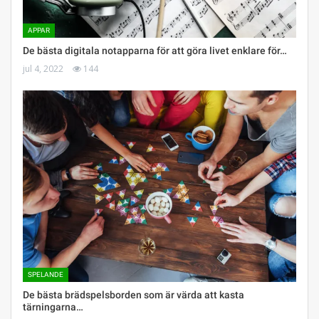
APPAR
De bästa digitala notapparna för att göra livet enklare för…
jul 4, 2022
144
SPELANDE
De bästa brädspelsborden som är värda att kasta
tärningarna…