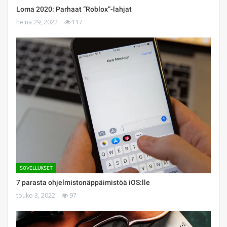
Loma 2020: Parhaat ”Roblox”-lahjat
heinä 29, 2022
117
SOVELLUKSET
7 parasta ohjelmistonäppäimistöä iOS:lle
touko 3, 2022
97