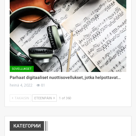
SOVELLUKSET
Parhaat digitaaliset nuottisovellukset, jotka helpottavat…
heinä 4, 2022
81
TAKAISIN
ETEENPÄIN
1 of 360
КАТЕГОРИИ