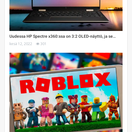
Uudessa HP Spectre x360:ssa on 3:2 OLED-näyttö, ja se…
kesä 12, 2022
301