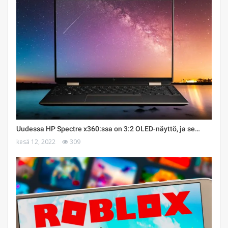
Uudessa HP Spectre x360:ssa on 3:2 OLED-näyttö, ja se…
kesä 12, 2022
309