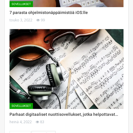
SOVELLUKSET
7 parasta ohjelmistonäppäimistöä iOS:lle
touko 3, 2022
99
SOVELLUKSET
Parhaat digitaaliset nuottisovellukset, jotka helpottavat…
heinä 4, 2022
83