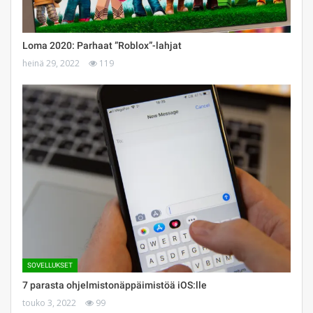
Loma 2020: Parhaat ”Roblox”-lahjat
heinä 29, 2022
119
SOVELLUKSET
7 parasta ohjelmistonäppäimistöä iOS:lle
touko 3, 2022
99