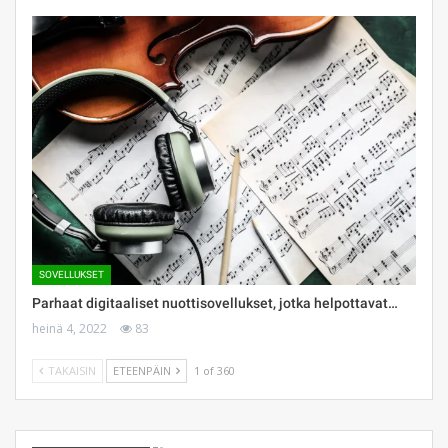
SOVELLUKSET
Parhaat digitaaliset nuottisovellukset, jotka helpottavat…
heinä 4, 2022
83
TAKAISIN
ETEENPÄIN
1 of 360