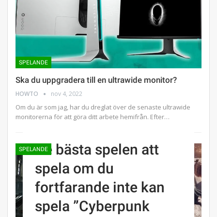
SPELANDE
Ska du uppgradera till en ultrawide monitor?
HOWTO
nov 4, 2022
Om du är som jag, har du dreglat över de senaste ultrawide
monitorerna för att göra ditt arbete hemifrån. Efter…
De bästa spelen att
SPELANDE
spela om du
fortfarande inte kan
spela ”Cyberpunk