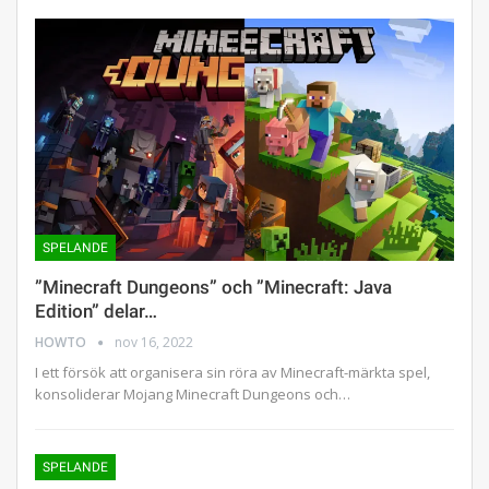
SPELANDE
”Minecraft Dungeons” och ”Minecraft: Java
Edition” delar…
HOWTO
nov 16, 2022
I ett försök att organisera sin röra av Minecraft-märkta spel,
konsoliderar Mojang Minecraft Dungeons och…
SPELANDE