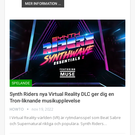
MER INFORMATION ...
SPELANDE
Synth Riders nya Virtual Reality DLC ger dig en
Tron-liknande musikupplevelse
HOWTO
nov 19, 2022
I Virtual Reality-världen (VR) är rytmdansspel som Beat Sabre
och Supernatural rikliga och populära. Synth Riders…