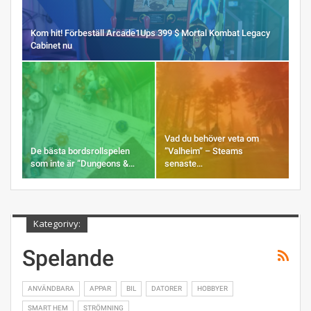
Kom hit! Förbeställ Arcade1Ups 399 $ Mortal Kombat Legacy
Cabinet nu
Vad du behöver veta om
De bästa bordsrollspelen
”Valheim” – Steams
som inte är ”Dungeons &…
senaste…
Kategorivy:
Spelande
ANVÄNDBARA
APPAR
BIL
DATORER
HOBBYER
SMART HEM
STRÖMNING