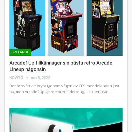
SPELANDE
Arcade1Up tillkännager sin bästa retro Arcade
Lineup någonsin
HOWTO
nov 5, 2022
Det är svårt att bryta igenom vågen av CES-meddelanden just
nu, men Arcade1Up gjorde precis det idag. I sin senaste…