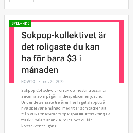
SPELANDE
Sokpop-kollektivet är
det roligaste du kan
ha för bara $3 i
månaden
HOWTO
nov 20, 2022
Sokpop Collective är en av de mest intressanta
sakerna som pågår i indiespelscenen just nu.
Under de senaste tre åren har laget släppt två
nya spel varje månad, med titlar som täcker allt
från vulkanbaserad flipperspel till utforskning av
träsk. Spelen är enkla, roliga och du får
konsekvent tillgång…