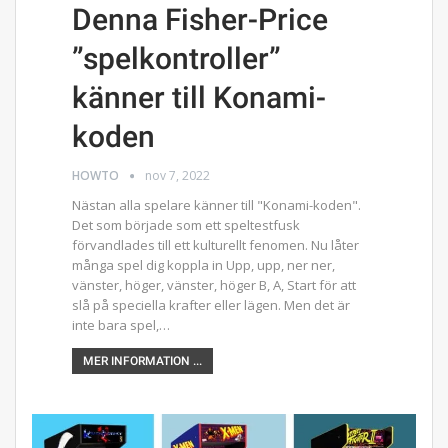
Denna Fisher-Price
”spelkontroller”
känner till Konami-
koden
HOWTO
nov 7, 2022
Nästan alla spelare känner till "Konami-koden".
Det som började som ett speltestfusk
förvandlades till ett kulturellt fenomen. Nu låter
många spel dig koppla in Upp, upp, ner ner,
vänster, höger, vänster, höger B, A, Start för att
slå på speciella krafter eller lägen. Men det är
inte bara spel,…
MER INFORMATION ...